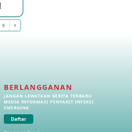
Penyakit Meningokokus di Vietnam
28 Apr 2026
6
Kasus Konfirmasi Avian Influenza
A(H5N1) Keempat di Kamboja
22 Apr 2026
Informasi Penyakit POH VAU yang
berkaitan dengan CMNV
21 Apr 2026
BERLANGGANAN
Kasus Konfirmasi Avian Influenza
JANGAN LEWATKAN BERITA TERBARU
A(H9N2) di Italia
MEDIA INFORMASI PENYAKIT INFEKSI
26 Mar 2026
EMERGING
Daftar
Kasus Penyakit Meningokokus di
Inggris
19 Mar 2026