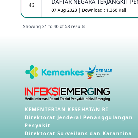
DAFTAR NEGARA TERJANGKIT PEN
46
07 Aug 2023 | Download : 1.366 Kali
Showing
31
to
40
of
53
results
KEMENTERIAN KESEHATAN RI
Direktorat Jenderal Penanggulangan
Penyakit
Direktorat Surveilans dan Karantina