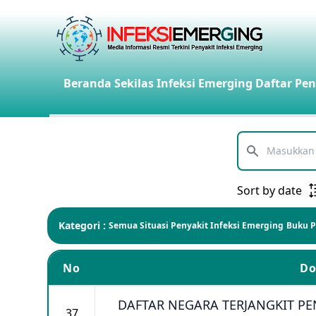
Beranda
Sekilas Infeksi Emerging
Daftar Pen
Telusuri
Sort by date
Kategori :
Semua
Situasi Penyakit Infeksi Emerging
Buku 
No
D
DAFTAR NEGARA TERJANGKIT PEN
37