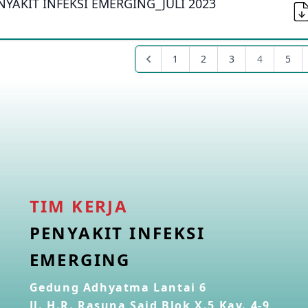
YAKIT INFEKSI EMERGING_JULI 2023
1
2
3
4
5
TIM KERJA
PENYAKIT INFEKSI
EMERGING
Gedung Adhyatma Lantai 6
Jl. H.R. Rasuna Said Blok X.5 Kav. 4-9,