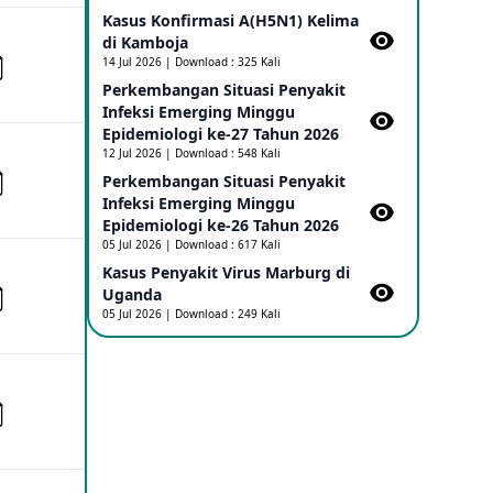
Kasus Konfirmasi A(H5N1) Kelima
di Kamboja​
Penetapan Outbreak Penyakit Ebola di
RD Kongo dan Uganda Sebagai PHEIC
14 Jul 2026 | Download : 325 Kali
17 May 2026
Perkembangan Situasi Penyakit
Infeksi Emerging Minggu
Epidemiologi ke-27 Tahun 2026
Outbreak Penyakti Ebola di RD Kongo
12 Jul 2026 | Download : 548 Kali
16 May 2026
Perkembangan Situasi Penyakit
Infeksi Emerging Minggu
Epidemiologi ke-26 Tahun 2026
Kasus Konfirmasi A(H5NN6) di Cina
05 Jul 2026 | Download : 617 Kali
08 May 2026
Kasus Penyakit Virus Marburg di
Uganda
05 Jul 2026 | Download : 249 Kali
Update Penyakit Virus Hanta Tipe HPS
di Kapal Pesiar MV Hondius
08 May 2026
Penyakit virus Hanta di Kapal Pesiar
Keberangkatan Argentina
04 May 2026