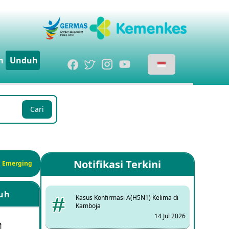
m
Unduh
Cari
Notifikasi Terkini
si Emerging
uh
Kasus Konfirmasi A(H5N1) Kelima di
Kamboja
14 Jul 2026