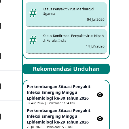
Kasus Penyakit Virus Marburg di
Uganda
04 Jul 2026
Kasus Konfirmasi Penyakit virus Nipah
di Kerala, India
14 Jun 2026
Kasus Dicurigai Penyakit virus Nipah di
Rekomendasi Unduhan
Kerala, India
12 Jun 2026
Perkembangan Situasi Penyakit
Mpox Clade 1b di Taiwan
Infeksi Emerging Minggu
25 May 2026
Epidemiologi ke-30 Tahun 2026
02 Aug 2026 | Download : 134 Kali
Perkembangan Situasi Penyakit
Update Informasi PHEIC Penyakit
Infeksi Emerging Minggu
Ebola
Epidemiologi ke-29 Tahun 2026
23 May 2026
25 Jul 2026 | Download : 535 Kali