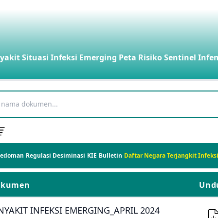
yakit
Situasi Infeksi Emerging
Peta Risiko
Sentinel Infe
Pedoman
Regulasi
Desiminasi
KIE
Bulletin
Daftar Negara Terjangkit Infek
okumen
Und
YAKIT INFEKSI EMERGING_APRIL 2024