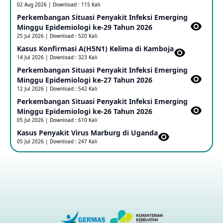
02 Aug 2026 | Download : 115 Kali
Perkembangan Situasi Penyakit Infeksi Emerging
Update Informasi PHEIC Penyakit Ebola
Minggu Epidemiologi ke-29 Tahun 2026
23 May 2026
25 Jul 2026 | Download : 520 Kali
Kasus Konfirmasi A(H5N1) Kelima di Kamboja​
14 Jul 2026 | Download : 323 Kali
Penetapan Outbreak Penyakit Ebola di RD Kongo dan
Uganda Sebagai PHEIC
Perkembangan Situasi Penyakit Infeksi Emerging
17 May 2026
Minggu Epidemiologi ke-27 Tahun 2026
12 Jul 2026 | Download : 542 Kali
Perkembangan Situasi Penyakit Infeksi Emerging
Outbreak Penyakti Ebola di RD Kongo
Minggu Epidemiologi ke-26 Tahun 2026
16 May 2026
05 Jul 2026 | Download : 610 Kali
Kasus Penyakit Virus Marburg di Uganda
05 Jul 2026 | Download : 247 Kali
Kasus Konfirmasi A(H5NN6) di Cina
08 May 2026
Update Penyakit Virus Hanta Tipe HPS di Kapal Pesiar MV
Hondius
08 May 2026