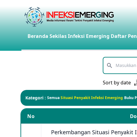
Beranda
Sekilas Infeksi Emerging
Daftar Pen
Telusuri
Sort by date
Kategori :
Semua
Situasi Penyakit Infeksi Emerging
Buku 
No
D
Perkembangan Situasi Penyakit 