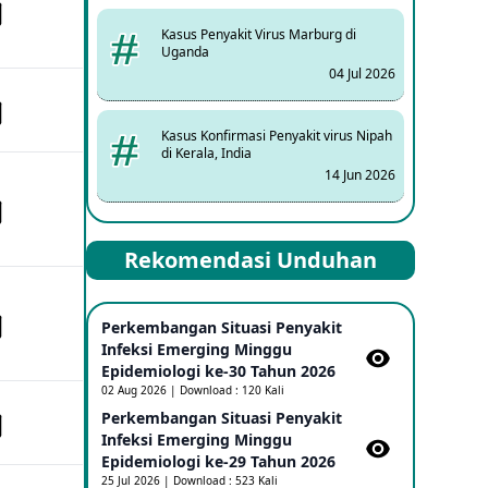
Kasus Penyakit Virus Marburg di
Uganda
04 Jul 2026
Kasus Konfirmasi Penyakit virus Nipah
di Kerala, India
14 Jun 2026
Kasus Dicurigai Penyakit virus Nipah di
Rekomendasi Unduhan
Kerala, India
12 Jun 2026
Perkembangan Situasi Penyakit
Mpox Clade 1b di Taiwan
Infeksi Emerging Minggu
25 May 2026
Epidemiologi ke-30 Tahun 2026
02 Aug 2026 | Download : 120 Kali
Perkembangan Situasi Penyakit
Update Informasi PHEIC Penyakit
Infeksi Emerging Minggu
Ebola
Epidemiologi ke-29 Tahun 2026
23 May 2026
25 Jul 2026 | Download : 523 Kali