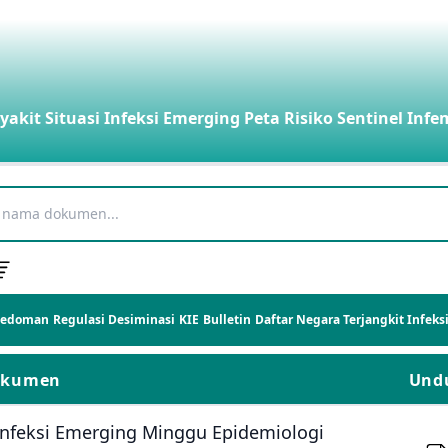
yakit
Situasi Infeksi Emerging
Peta Risiko
Sentinel Infe
Pedoman
Regulasi
Desiminasi
KIE
Bulletin
Daftar Negara Terjangkit Infek
okumen
Und
Infeksi Emerging Minggu Epidemiologi