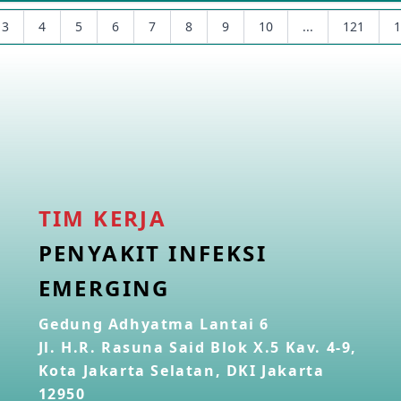
3
4
5
6
7
8
9
10
...
121
1
TIM KERJA
PENYAKIT INFEKSI
EMERGING
Gedung Adhyatma Lantai 6
Jl. H.R. Rasuna Said Blok X.5 Kav. 4-9,
Kota Jakarta Selatan, DKI Jakarta
12950