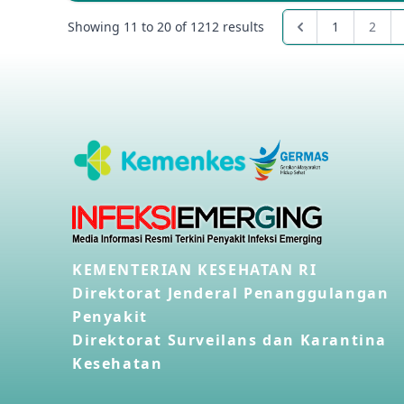
Showing
11
to
20
of
1212
results
1
2
KEMENTERIAN KESEHATAN RI
Direktorat Jenderal Penanggulangan
Penyakit
Direktorat Surveilans dan Karantina
Kesehatan