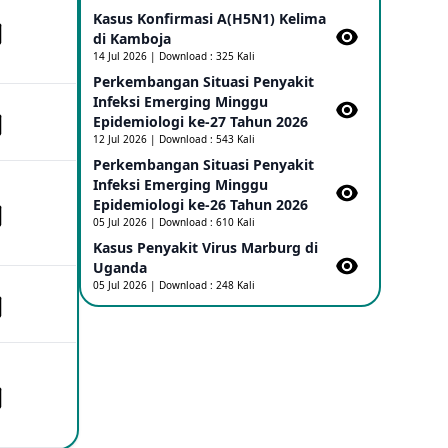
Kasus Konfirmasi A(H5N1) Kelima
di Kamboja​
Penetapan Outbreak Penyakit Ebola di
RD Kongo dan Uganda Sebagai PHEIC
14 Jul 2026 | Download : 325 Kali
17 May 2026
Perkembangan Situasi Penyakit
Infeksi Emerging Minggu
Epidemiologi ke-27 Tahun 2026
Outbreak Penyakti Ebola di RD Kongo
12 Jul 2026 | Download : 543 Kali
16 May 2026
Perkembangan Situasi Penyakit
Infeksi Emerging Minggu
Epidemiologi ke-26 Tahun 2026
Kasus Konfirmasi A(H5NN6) di Cina
05 Jul 2026 | Download : 610 Kali
08 May 2026
Kasus Penyakit Virus Marburg di
Uganda
05 Jul 2026 | Download : 248 Kali
Update Penyakit Virus Hanta Tipe HPS
di Kapal Pesiar MV Hondius
08 May 2026
Penyakit virus Hanta di Kapal Pesiar
Keberangkatan Argentina
04 May 2026