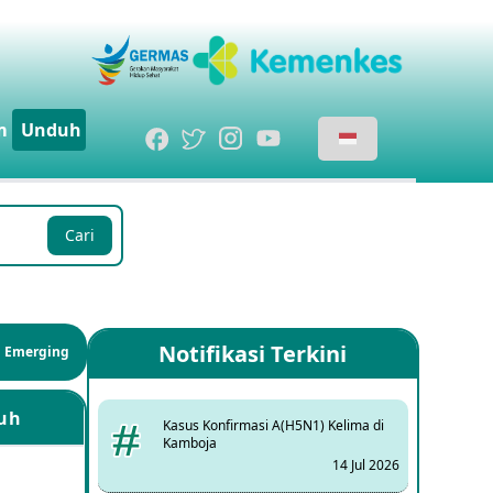
m
Unduh
Cari
Notifikasi Terkini
si Emerging
uh
Kasus Konfirmasi A(H5N1) Kelima di
Kamboja
14 Jul 2026