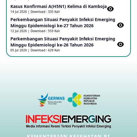
17 May 2026
Kasus Konfirmasi A(H5N1) Kelima di Kamboja​
14 Jul 2026 | Download : 335 Kali
Perkembangan Situasi Penyakit Infeksi Emerging
Outbreak Penyakti Ebola di RD Kongo
Minggu Epidemiologi ke-27 Tahun 2026
16 May 2026
12 Jul 2026 | Download : 559 Kali
Perkembangan Situasi Penyakit Infeksi Emerging
Minggu Epidemiologi ke-26 Tahun 2026
Kasus Konfirmasi A(H5NN6) di Cina
05 Jul 2026 | Download : 629 Kali
08 May 2026
Update Penyakit Virus Hanta Tipe HPS di Kapal Pesiar MV
Hondius
08 May 2026
Penyakit virus Hanta di Kapal Pesiar Keberangkatan
Argentina
04 May 2026
Penyakit Meningokokus di Vietnam
KEMENTERIAN KESEHATAN RI
28 Apr 2026