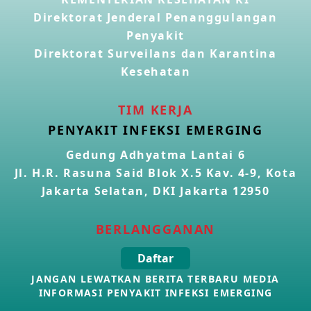
Direktorat Jenderal Penanggulangan
Penyakit
Kasus Konfirmasi Avian Influenza A(H5N1) Keempat di
Direktorat Surveilans dan Karantina
Kamboja
22 Apr 2026
Kesehatan
Informasi Penyakit POH VAU yang berkaitan dengan
TIM KERJA
CMNV
PENYAKIT INFEKSI EMERGING
21 Apr 2026
Gedung Adhyatma Lantai 6
Jl. H.R. Rasuna Said Blok X.5 Kav. 4-9, Kota
Kasus Konfirmasi Avian Influenza A(H9N2) di Italia
26 Mar 2026
Jakarta Selatan, DKI Jakarta 12950
BERLANGGANAN
Kasus Penyakit Meningokokus di Inggris
19 Mar 2026
Daftar
JANGAN LEWATKAN BERITA TERBARU MEDIA
Kasus Konfirmasi Avian Influenza A(H5N1) di Kamboja
INFORMASI PENYAKIT INFEKSI EMERGING
16 Mar 2026