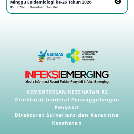
Minggu Epidemiologi ke-26 Tahun 2026
Kasus Konfirmasi A(H5NN6) di Cina
05 Jul 2026 | Download : 628 Kali
08 May 2026
Update Penyakit Virus Hanta Tipe HPS di Kapal Pesiar MV
Hondius
08 May 2026
Penyakit virus Hanta di Kapal Pesiar Keberangkatan
Argentina
04 May 2026
Penyakit Meningokokus di Vietnam
KEMENTERIAN KESEHATAN RI
28 Apr 2026
Direktorat Jenderal Penanggulangan
Penyakit
Kasus Konfirmasi Avian Influenza A(H5N1) Keempat di
Direktorat Surveilans dan Karantina
Kamboja
22 Apr 2026
Kesehatan