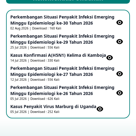
Mpox Clade 1b di Taiwan
Perkembangan Situasi Penyakit Infeksi Emerging
25 May 2026
Minggu Epidemiologi ke-30 Tahun 2026
02 Aug 2026 | Download : 160 Kali
Perkembangan Situasi Penyakit Infeksi Emerging
Update Informasi PHEIC Penyakit Ebola
Minggu Epidemiologi ke-29 Tahun 2026
23 May 2026
25 Jul 2026 | Download : 556 Kali
Kasus Konfirmasi A(H5N1) Kelima di Kamboja​
14 Jul 2026 | Download : 330 Kali
Penetapan Outbreak Penyakit Ebola di RD Kongo dan
Uganda Sebagai PHEIC
Perkembangan Situasi Penyakit Infeksi Emerging
17 May 2026
Minggu Epidemiologi ke-27 Tahun 2026
12 Jul 2026 | Download : 556 Kali
Perkembangan Situasi Penyakit Infeksi Emerging
Outbreak Penyakti Ebola di RD Kongo
Minggu Epidemiologi ke-26 Tahun 2026
16 May 2026
05 Jul 2026 | Download : 626 Kali
Kasus Penyakit Virus Marburg di Uganda
05 Jul 2026 | Download : 252 Kali
Kasus Konfirmasi A(H5NN6) di Cina
08 May 2026