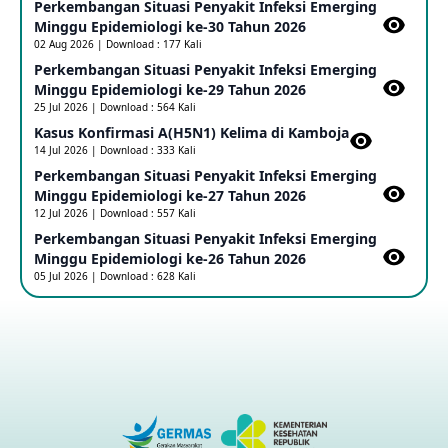
Perkembangan Situasi Penyakit Infeksi Emerging
Update Informasi PHEIC Penyakit Ebola
Minggu Epidemiologi ke-30 Tahun 2026
23 May 2026
02 Aug 2026 | Download : 177 Kali
Perkembangan Situasi Penyakit Infeksi Emerging
Minggu Epidemiologi ke-29 Tahun 2026
Penetapan Outbreak Penyakit Ebola di RD Kongo dan
Uganda Sebagai PHEIC
25 Jul 2026 | Download : 564 Kali
17 May 2026
Kasus Konfirmasi A(H5N1) Kelima di Kamboja​
14 Jul 2026 | Download : 333 Kali
Perkembangan Situasi Penyakit Infeksi Emerging
Outbreak Penyakti Ebola di RD Kongo
Minggu Epidemiologi ke-27 Tahun 2026
16 May 2026
12 Jul 2026 | Download : 557 Kali
Perkembangan Situasi Penyakit Infeksi Emerging
Minggu Epidemiologi ke-26 Tahun 2026
Kasus Konfirmasi A(H5NN6) di Cina
05 Jul 2026 | Download : 628 Kali
08 May 2026
Update Penyakit Virus Hanta Tipe HPS di Kapal Pesiar MV
Hondius
08 May 2026
Penyakit virus Hanta di Kapal Pesiar Keberangkatan