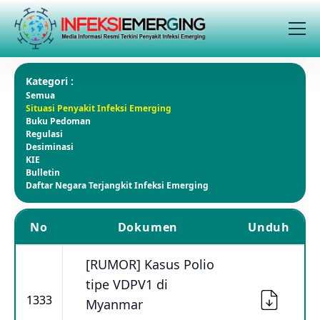
Kategori :
Semua
Situasi Penyakit Infeksi Emerging
Buku Pedoman
Regulasi
Desiminasi
KIE
Bulletin
Daftar Negara Terjangkit Infeksi Emerging
No
Dokumen
Unduh
[RUMOR] Kasus Polio
tipe VDPV1 di
1333
Myanmar