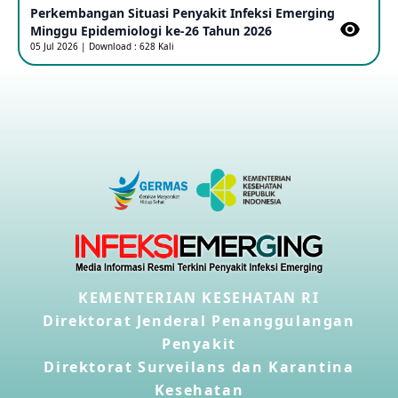
Perkembangan Situasi Penyakit Infeksi Emerging
Minggu Epidemiologi ke-26 Tahun 2026
Kasus Konfirmasi A(H5NN6) di Cina
05 Jul 2026 | Download : 628 Kali
08 May 2026
Update Penyakit Virus Hanta Tipe HPS di Kapal Pesiar MV
Hondius
08 May 2026
Penyakit virus Hanta di Kapal Pesiar Keberangkatan
Argentina
04 May 2026
Penyakit Meningokokus di Vietnam
KEMENTERIAN KESEHATAN RI
28 Apr 2026
Direktorat Jenderal Penanggulangan
Penyakit
Kasus Konfirmasi Avian Influenza A(H5N1) Keempat di
Direktorat Surveilans dan Karantina
Kamboja
22 Apr 2026
Kesehatan