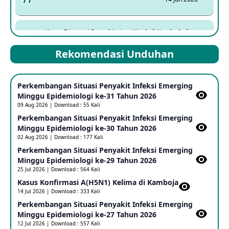
Kasus Dicurigai Penyakit virus Nipah di Kerala, India
12 Jun 2026
Rekomendasi Unduhan
Mpox Clade 1b di Taiwan
Perkembangan Situasi Penyakit Infeksi Emerging
25 May 2026
Minggu Epidemiologi ke-31 Tahun 2026
09 Aug 2026 | Download : 55 Kali
Perkembangan Situasi Penyakit Infeksi Emerging
Update Informasi PHEIC Penyakit Ebola
Minggu Epidemiologi ke-30 Tahun 2026
23 May 2026
02 Aug 2026 | Download : 177 Kali
Perkembangan Situasi Penyakit Infeksi Emerging
Minggu Epidemiologi ke-29 Tahun 2026
Penetapan Outbreak Penyakit Ebola di RD Kongo dan
Uganda Sebagai PHEIC
25 Jul 2026 | Download : 564 Kali
17 May 2026
Kasus Konfirmasi A(H5N1) Kelima di Kamboja​
14 Jul 2026 | Download : 333 Kali
Perkembangan Situasi Penyakit Infeksi Emerging
Outbreak Penyakti Ebola di RD Kongo
Minggu Epidemiologi ke-27 Tahun 2026
16 May 2026
12 Jul 2026 | Download : 557 Kali