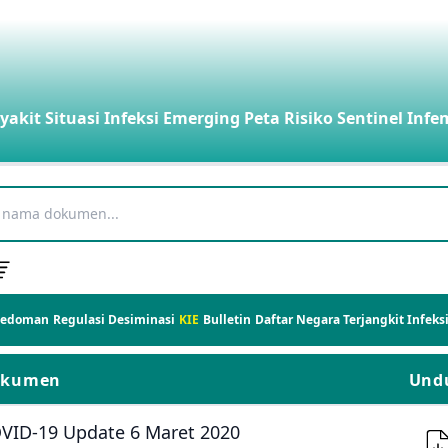
yakit
Situasi Infeksi Emerging
Peta Risiko
Sentinel Infe
Pedoman
Regulasi
Desiminasi
KIE
Bulletin
Daftar Negara Terjangkit Infek
okumen
Und
VID-19 Update 6 Maret 2020