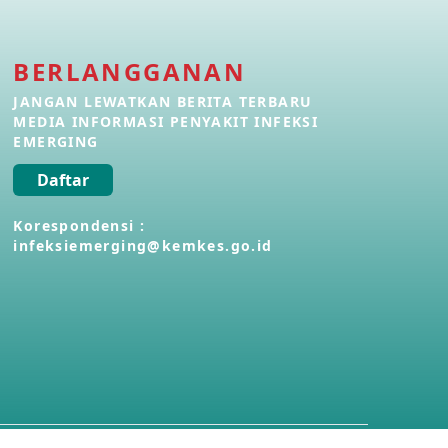
Penyakit Meningokokus di Vietnam
28 Apr 2026
BERLANGGANAN
JANGAN LEWATKAN BERITA TERBARU
MEDIA INFORMASI PENYAKIT INFEKSI
Kasus Konfirmasi Avian Influenza
A(H5N1) Keempat di Kamboja
EMERGING
22 Apr 2026
Daftar
Informasi Penyakit POH VAU yang
Korespondensi :
berkaitan dengan CMNV
infeksiemerging@kemkes.go.id
21 Apr 2026
Kasus Konfirmasi Avian Influenza
A(H9N2) di Italia
26 Mar 2026
Kasus Penyakit Meningokokus di
Inggris
19 Mar 2026