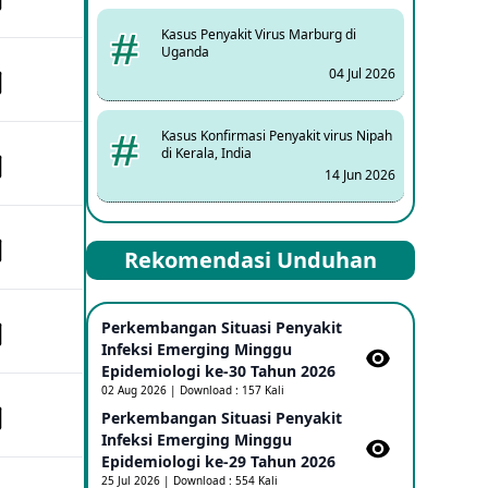
Kasus Penyakit Virus Marburg di
Uganda
04 Jul 2026
Kasus Konfirmasi Penyakit virus Nipah
di Kerala, India
14 Jun 2026
Kasus Dicurigai Penyakit virus Nipah di
Rekomendasi Unduhan
Kerala, India
12 Jun 2026
Perkembangan Situasi Penyakit
Mpox Clade 1b di Taiwan
Infeksi Emerging Minggu
25 May 2026
Epidemiologi ke-30 Tahun 2026
02 Aug 2026 | Download : 157 Kali
Perkembangan Situasi Penyakit
Update Informasi PHEIC Penyakit
Infeksi Emerging Minggu
Ebola
Epidemiologi ke-29 Tahun 2026
23 May 2026
25 Jul 2026 | Download : 554 Kali