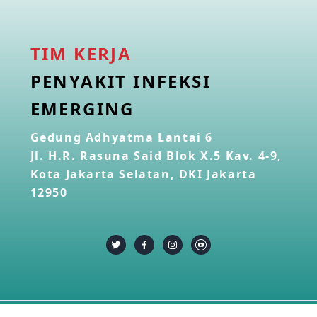
TIM KERJA
PENYAKIT INFEKSI
EMERGING
Gedung Adhyatma Lantai 6
Jl. H.R. Rasuna Said Blok X.5 Kav. 4-9,
Kota Jakarta Selatan, DKI Jakarta
12950