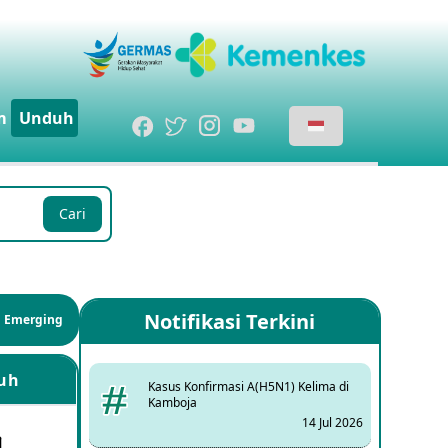
m
Unduh
Cari
Notifikasi Terkini
si Emerging
uh
Kasus Konfirmasi A(H5N1) Kelima di
Kamboja
14 Jul 2026