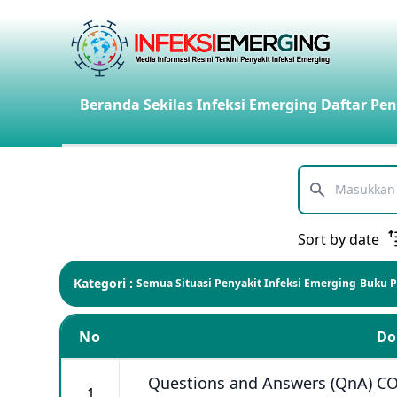
Beranda
Sekilas Infeksi Emerging
Daftar Pen
Telusuri
Sort by date
Kategori :
Semua
Situasi Penyakit Infeksi Emerging
Buku 
No
D
Questions and Answers (QnA) CO
1