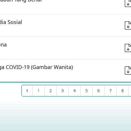
ia Sosial
ona
iaga COVID-19 (Gambar Wanita)
1
2
3
4
5
6
7
8