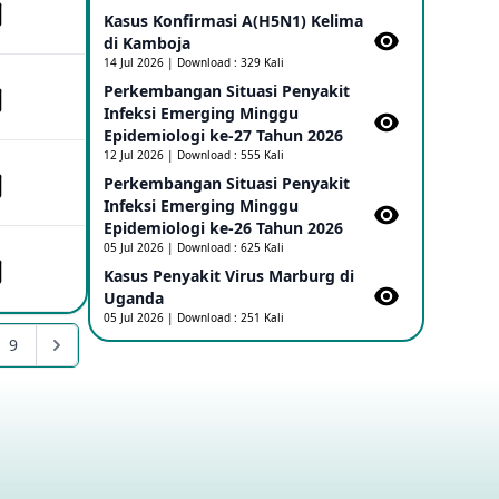
Kasus Konfirmasi A(H5N1) Kelima
di Kamboja​
Penetapan Outbreak Penyakit Ebola di
RD Kongo dan Uganda Sebagai PHEIC
14 Jul 2026 | Download : 329 Kali
17 May 2026
Perkembangan Situasi Penyakit
Infeksi Emerging Minggu
Epidemiologi ke-27 Tahun 2026
Outbreak Penyakti Ebola di RD Kongo
12 Jul 2026 | Download : 555 Kali
16 May 2026
Perkembangan Situasi Penyakit
Infeksi Emerging Minggu
Epidemiologi ke-26 Tahun 2026
Kasus Konfirmasi A(H5NN6) di Cina
05 Jul 2026 | Download : 625 Kali
08 May 2026
Kasus Penyakit Virus Marburg di
Uganda
05 Jul 2026 | Download : 251 Kali
Update Penyakit Virus Hanta Tipe HPS
9
di Kapal Pesiar MV Hondius
08 May 2026
Penyakit virus Hanta di Kapal Pesiar
Keberangkatan Argentina
04 May 2026