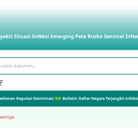
yakit
Situasi Infeksi Emerging
Peta Risiko
Sentinel Infe
Pedoman
Regulasi
Desiminasi
KIE
Bulletin
Daftar Negara Terjangkit Infek
ainnya.