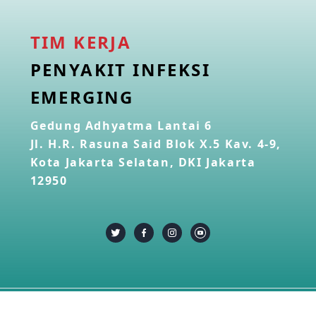
TIM KERJA
PENYAKIT INFEKSI
EMERGING
Gedung Adhyatma Lantai 6
Jl. H.R. Rasuna Said Blok X.5 Kav. 4-9,
Kota Jakarta Selatan, DKI Jakarta
12950