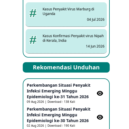
Kasus Penyakit Virus Marburg di
Uganda
04 Jul 2026
Kasus Konfirmasi Penyakit virus Nipah
di Kerala, India
14 Jun 2026
Kasus Dicurigai Penyakit virus Nipah di
Rekomendasi Unduhan
Kerala, India
12 Jun 2026
Perkembangan Situasi Penyakit
Mpox Clade 1b di Taiwan
Infeksi Emerging Minggu
25 May 2026
Epidemiologi ke-31 Tahun 2026
09 Aug 2026 | Download : 138 Kali
Perkembangan Situasi Penyakit
Update Informasi PHEIC Penyakit
Infeksi Emerging Minggu
Ebola
Epidemiologi ke-30 Tahun 2026
23 May 2026
02 Aug 2026 | Download : 190 Kali