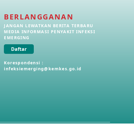
Penyakit Meningokokus di Vietnam
BERLANGGANAN
28 Apr 2026
JANGAN LEWATKAN BERITA TERBARU
MEDIA INFORMASI PENYAKIT INFEKSI
Kasus Konfirmasi Avian Influenza
EMERGING
A(H5N1) Keempat di Kamboja
22 Apr 2026
Daftar
Korespondensi :
Informasi Penyakit POH VAU yang
infeksiemerging@kemkes.go.id
berkaitan dengan CMNV
21 Apr 2026
Kasus Konfirmasi Avian Influenza
A(H9N2) di Italia
26 Mar 2026
Kasus Penyakit Meningokokus di
Inggris
19 Mar 2026