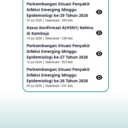
Perkembangan Situasi Penyakit
Infeksi Emerging Minggu
Penetapan Outbreak Penyakit Ebola di
Epidemiologi ke-29 Tahun 2026
RD Kongo dan Uganda Sebagai PHEIC
25 Jul 2026 | Download : 569 Kali
17 May 2026
Kasus Konfirmasi A(H5N1) Kelima
di Kamboja​
Outbreak Penyakti Ebola di RD Kongo
14 Jul 2026 | Download : 338 Kali
16 May 2026
Perkembangan Situasi Penyakit
Infeksi Emerging Minggu
Epidemiologi ke-27 Tahun 2026
Kasus Konfirmasi A(H5NN6) di Cina
12 Jul 2026 | Download : 563 Kali
08 May 2026
Perkembangan Situasi Penyakit
Infeksi Emerging Minggu
Epidemiologi ke-26 Tahun 2026
Update Penyakit Virus Hanta Tipe HPS
05 Jul 2026 | Download : 631 Kali
di Kapal Pesiar MV Hondius
08 May 2026
Penyakit virus Hanta di Kapal Pesiar
Keberangkatan Argentina
04 May 2026