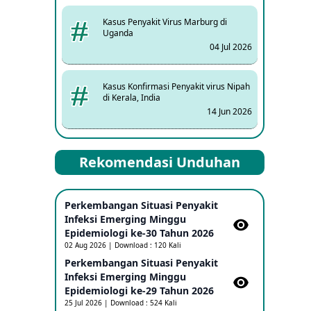
Kasus Penyakit Virus Marburg di
Uganda
04 Jul 2026
Kasus Konfirmasi Penyakit virus Nipah
di Kerala, India
14 Jun 2026
Kasus Dicurigai Penyakit virus Nipah di
Rekomendasi Unduhan
Kerala, India
12 Jun 2026
Perkembangan Situasi Penyakit
Mpox Clade 1b di Taiwan
Infeksi Emerging Minggu
25 May 2026
Epidemiologi ke-30 Tahun 2026
02 Aug 2026 | Download : 120 Kali
Perkembangan Situasi Penyakit
Update Informasi PHEIC Penyakit
Infeksi Emerging Minggu
Ebola
Epidemiologi ke-29 Tahun 2026
23 May 2026
25 Jul 2026 | Download : 524 Kali