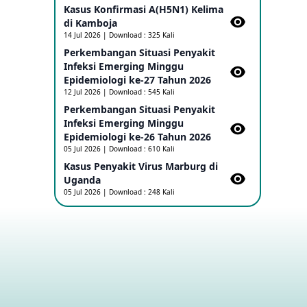
Kasus Konfirmasi A(H5N1) Kelima
di Kamboja​
Penetapan Outbreak Penyakit Ebola di
14 Jul 2026 | Download : 325 Kali
RD Kongo dan Uganda Sebagai PHEIC
Perkembangan Situasi Penyakit
17 May 2026
Infeksi Emerging Minggu
Epidemiologi ke-27 Tahun 2026
Outbreak Penyakti Ebola di RD Kongo
12 Jul 2026 | Download : 545 Kali
16 May 2026
Perkembangan Situasi Penyakit
Infeksi Emerging Minggu
Epidemiologi ke-26 Tahun 2026
Kasus Konfirmasi A(H5NN6) di Cina
05 Jul 2026 | Download : 610 Kali
08 May 2026
Kasus Penyakit Virus Marburg di
Uganda
05 Jul 2026 | Download : 248 Kali
Update Penyakit Virus Hanta Tipe HPS
di Kapal Pesiar MV Hondius
08 May 2026
Penyakit virus Hanta di Kapal Pesiar
Keberangkatan Argentina
04 May 2026