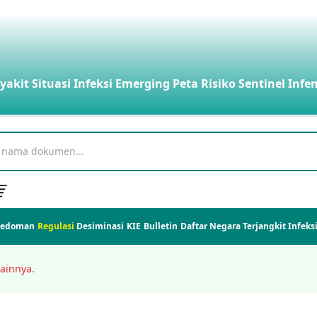
yakit
Situasi Infeksi Emerging
Peta Risiko
Sentinel Infe
Pedoman
Regulasi
Desiminasi
KIE
Bulletin
Daftar Negara Terjangkit Infek
ainnya.