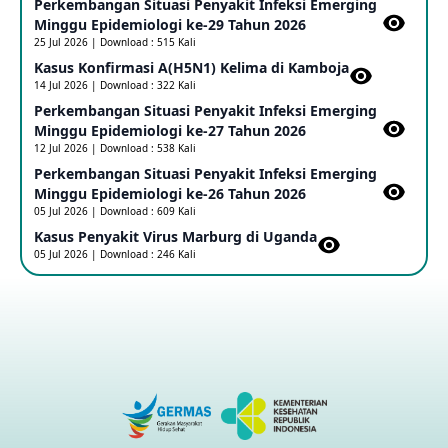
Perkembangan Situasi Penyakit Infeksi Emerging
Update Informasi PHEIC Penyakit Ebola
Minggu Epidemiologi ke-29 Tahun 2026
23 May 2026
25 Jul 2026 | Download : 515 Kali
Kasus Konfirmasi A(H5N1) Kelima di Kamboja​
14 Jul 2026 | Download : 322 Kali
Penetapan Outbreak Penyakit Ebola di RD Kongo dan
Uganda Sebagai PHEIC
Perkembangan Situasi Penyakit Infeksi Emerging
17 May 2026
Minggu Epidemiologi ke-27 Tahun 2026
12 Jul 2026 | Download : 538 Kali
Perkembangan Situasi Penyakit Infeksi Emerging
Outbreak Penyakti Ebola di RD Kongo
Minggu Epidemiologi ke-26 Tahun 2026
16 May 2026
05 Jul 2026 | Download : 609 Kali
Kasus Penyakit Virus Marburg di Uganda
05 Jul 2026 | Download : 246 Kali
Kasus Konfirmasi A(H5NN6) di Cina
08 May 2026
Update Penyakit Virus Hanta Tipe HPS di Kapal Pesiar MV
Hondius
08 May 2026
Penyakit virus Hanta di Kapal Pesiar Keberangkatan