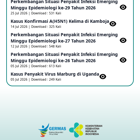
Perkembangan Situasi Penyakit Infeksi Emerging
Update Informasi PHEIC Penyakit Ebola
Minggu Epidemiologi ke-29 Tahun 2026
23 May 2026
25 Jul 2026 | Download : 531 Kali
Kasus Konfirmasi A(H5N1) Kelima di Kamboja​
14 Jul 2026 | Download : 325 Kali
Penetapan Outbreak Penyakit Ebola di RD Kongo dan
Uganda Sebagai PHEIC
Perkembangan Situasi Penyakit Infeksi Emerging
17 May 2026
Minggu Epidemiologi ke-27 Tahun 2026
12 Jul 2026 | Download : 548 Kali
Perkembangan Situasi Penyakit Infeksi Emerging
Outbreak Penyakti Ebola di RD Kongo
Minggu Epidemiologi ke-26 Tahun 2026
16 May 2026
05 Jul 2026 | Download : 613 Kali
Kasus Penyakit Virus Marburg di Uganda
05 Jul 2026 | Download : 249 Kali
Kasus Konfirmasi A(H5NN6) di Cina
08 May 2026
Update Penyakit Virus Hanta Tipe HPS di Kapal Pesiar MV
Hondius
08 May 2026
Penyakit virus Hanta di Kapal Pesiar Keberangkatan