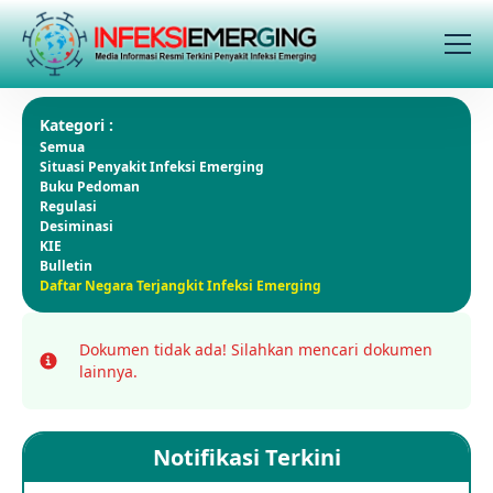
Kategori :
Semua
Situasi Penyakit Infeksi Emerging
Buku Pedoman
Regulasi
Desiminasi
KIE
Bulletin
Daftar Negara Terjangkit Infeksi Emerging
Dokumen tidak ada!
Silahkan mencari dokumen
Info
lainnya.
Notifikasi Terkini