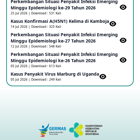
Perkembangan Situasi Penyakit Infeksi Emerging
Update Informasi PHEIC Penyakit Ebola
Minggu Epidemiologi ke-29 Tahun 2026
23 May 2026
25 Jul 2026 | Download : 531 Kali
Kasus Konfirmasi A(H5N1) Kelima di Kamboja​
14 Jul 2026 | Download : 325 Kali
Penetapan Outbreak Penyakit Ebola di RD Kongo dan
Uganda Sebagai PHEIC
Perkembangan Situasi Penyakit Infeksi Emerging
17 May 2026
Minggu Epidemiologi ke-27 Tahun 2026
12 Jul 2026 | Download : 548 Kali
Perkembangan Situasi Penyakit Infeksi Emerging
Outbreak Penyakti Ebola di RD Kongo
Minggu Epidemiologi ke-26 Tahun 2026
16 May 2026
05 Jul 2026 | Download : 613 Kali
Kasus Penyakit Virus Marburg di Uganda
05 Jul 2026 | Download : 249 Kali
Kasus Konfirmasi A(H5NN6) di Cina
08 May 2026
Update Penyakit Virus Hanta Tipe HPS di Kapal Pesiar MV
Hondius
08 May 2026
Penyakit virus Hanta di Kapal Pesiar Keberangkatan