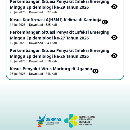
Perkembangan Situasi Penyakit Infeksi Emerging
Update Informasi PHEIC Penyakit Ebola
Minggu Epidemiologi ke-29 Tahun 2026
23 May 2026
25 Jul 2026 | Download : 522 Kali
Kasus Konfirmasi A(H5N1) Kelima di Kamboja​
14 Jul 2026 | Download : 325 Kali
Penetapan Outbreak Penyakit Ebola di RD Kongo dan
Uganda Sebagai PHEIC
Perkembangan Situasi Penyakit Infeksi Emerging
17 May 2026
Minggu Epidemiologi ke-27 Tahun 2026
12 Jul 2026 | Download : 543 Kali
Perkembangan Situasi Penyakit Infeksi Emerging
Outbreak Penyakti Ebola di RD Kongo
Minggu Epidemiologi ke-26 Tahun 2026
16 May 2026
05 Jul 2026 | Download : 610 Kali
Kasus Penyakit Virus Marburg di Uganda
05 Jul 2026 | Download : 248 Kali
Kasus Konfirmasi A(H5NN6) di Cina
08 May 2026
Update Penyakit Virus Hanta Tipe HPS di Kapal Pesiar MV
Hondius
08 May 2026
Penyakit virus Hanta di Kapal Pesiar Keberangkatan