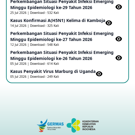
Perkembangan Situasi Penyakit Infeksi Emerging
Update Informasi PHEIC Penyakit Ebola
Minggu Epidemiologi ke-29 Tahun 2026
23 May 2026
25 Jul 2026 | Download : 532 Kali
Kasus Konfirmasi A(H5N1) Kelima di Kamboja​
14 Jul 2026 | Download : 325 Kali
Penetapan Outbreak Penyakit Ebola di RD Kongo dan
Uganda Sebagai PHEIC
Perkembangan Situasi Penyakit Infeksi Emerging
17 May 2026
Minggu Epidemiologi ke-27 Tahun 2026
12 Jul 2026 | Download : 548 Kali
Perkembangan Situasi Penyakit Infeksi Emerging
Outbreak Penyakti Ebola di RD Kongo
Minggu Epidemiologi ke-26 Tahun 2026
16 May 2026
05 Jul 2026 | Download : 614 Kali
Kasus Penyakit Virus Marburg di Uganda
05 Jul 2026 | Download : 249 Kali
Kasus Konfirmasi A(H5NN6) di Cina
08 May 2026
Update Penyakit Virus Hanta Tipe HPS di Kapal Pesiar MV
Hondius
08 May 2026
Penyakit virus Hanta di Kapal Pesiar Keberangkatan