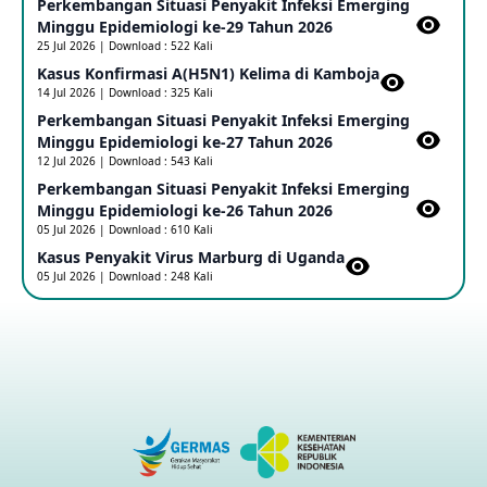
Perkembangan Situasi Penyakit Infeksi Emerging
Update Informasi PHEIC Penyakit Ebola
Minggu Epidemiologi ke-29 Tahun 2026
23 May 2026
25 Jul 2026 | Download : 522 Kali
Kasus Konfirmasi A(H5N1) Kelima di Kamboja​
14 Jul 2026 | Download : 325 Kali
Penetapan Outbreak Penyakit Ebola di RD Kongo dan
Uganda Sebagai PHEIC
Perkembangan Situasi Penyakit Infeksi Emerging
17 May 2026
Minggu Epidemiologi ke-27 Tahun 2026
12 Jul 2026 | Download : 543 Kali
Perkembangan Situasi Penyakit Infeksi Emerging
Outbreak Penyakti Ebola di RD Kongo
Minggu Epidemiologi ke-26 Tahun 2026
16 May 2026
05 Jul 2026 | Download : 610 Kali
Kasus Penyakit Virus Marburg di Uganda
05 Jul 2026 | Download : 248 Kali
Kasus Konfirmasi A(H5NN6) di Cina
08 May 2026
Update Penyakit Virus Hanta Tipe HPS di Kapal Pesiar MV
Hondius
08 May 2026
Penyakit virus Hanta di Kapal Pesiar Keberangkatan