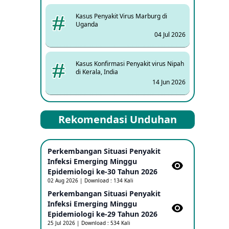
Kasus Penyakit Virus Marburg di
Uganda
04 Jul 2026
Kasus Konfirmasi Penyakit virus Nipah
di Kerala, India
14 Jun 2026
Kasus Dicurigai Penyakit virus Nipah di
Rekomendasi Unduhan
Kerala, India
12 Jun 2026
Perkembangan Situasi Penyakit
Mpox Clade 1b di Taiwan
Infeksi Emerging Minggu
25 May 2026
Epidemiologi ke-30 Tahun 2026
02 Aug 2026 | Download : 134 Kali
Perkembangan Situasi Penyakit
Update Informasi PHEIC Penyakit
Infeksi Emerging Minggu
Ebola
Epidemiologi ke-29 Tahun 2026
23 May 2026
25 Jul 2026 | Download : 534 Kali