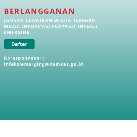
BERLANGGANAN
Penyakit Meningokokus di Vietnam
28 Apr 2026
JANGAN LEWATKAN BERITA TERBARU
MEDIA INFORMASI PENYAKIT INFEKSI
EMERGING
Kasus Konfirmasi Avian Influenza
A(H5N1) Keempat di Kamboja
Daftar
22 Apr 2026
Korespondensi :
infeksiemerging@kemkes.go.id
Informasi Penyakit POH VAU yang
berkaitan dengan CMNV
21 Apr 2026
Kasus Konfirmasi Avian Influenza
A(H9N2) di Italia
26 Mar 2026
Kasus Penyakit Meningokokus di
Inggris
19 Mar 2026