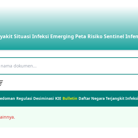
yakit
Situasi Infeksi Emerging
Peta Risiko
Sentinel Infe
Pedoman
Regulasi
Desiminasi
KIE
Bulletin
Daftar Negara Terjangkit Infek
ainnya.