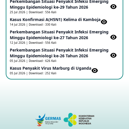
Perkembangan Situasi Penyakit Infeksi Emerging
Update Informasi PHEIC Penyakit Ebola
Minggu Epidemiologi ke-29 Tahun 2026
23 May 2026
25 Jul 2026 | Download : 556 Kali
Kasus Konfirmasi A(H5N1) Kelima di Kamboja​
14 Jul 2026 | Download : 330 Kali
Penetapan Outbreak Penyakit Ebola di RD Kongo dan
Uganda Sebagai PHEIC
Perkembangan Situasi Penyakit Infeksi Emerging
17 May 2026
Minggu Epidemiologi ke-27 Tahun 2026
12 Jul 2026 | Download : 556 Kali
Perkembangan Situasi Penyakit Infeksi Emerging
Outbreak Penyakti Ebola di RD Kongo
Minggu Epidemiologi ke-26 Tahun 2026
16 May 2026
05 Jul 2026 | Download : 626 Kali
Kasus Penyakit Virus Marburg di Uganda
05 Jul 2026 | Download : 252 Kali
Kasus Konfirmasi A(H5NN6) di Cina
08 May 2026
Update Penyakit Virus Hanta Tipe HPS di Kapal Pesiar MV
Hondius
08 May 2026
Penyakit virus Hanta di Kapal Pesiar Keberangkatan