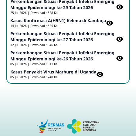
Perkembangan Situasi Penyakit Infeksi Emerging
Update Informasi PHEIC Penyakit Ebola
Minggu Epidemiologi ke-29 Tahun 2026
23 May 2026
25 Jul 2026 | Download : 528 Kali
Kasus Konfirmasi A(H5N1) Kelima di Kamboja​
14 Jul 2026 | Download : 325 Kali
Penetapan Outbreak Penyakit Ebola di RD Kongo dan
Uganda Sebagai PHEIC
Perkembangan Situasi Penyakit Infeksi Emerging
17 May 2026
Minggu Epidemiologi ke-27 Tahun 2026
12 Jul 2026 | Download : 546 Kali
Perkembangan Situasi Penyakit Infeksi Emerging
Outbreak Penyakti Ebola di RD Kongo
Minggu Epidemiologi ke-26 Tahun 2026
16 May 2026
05 Jul 2026 | Download : 611 Kali
Kasus Penyakit Virus Marburg di Uganda
05 Jul 2026 | Download : 248 Kali
Kasus Konfirmasi A(H5NN6) di Cina
08 May 2026
Update Penyakit Virus Hanta Tipe HPS di Kapal Pesiar MV
Hondius
08 May 2026
Penyakit virus Hanta di Kapal Pesiar Keberangkatan