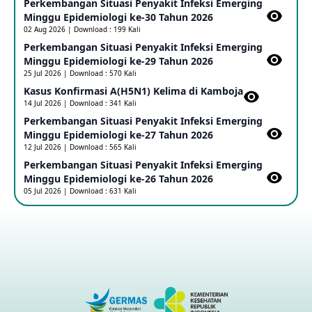
Perkembangan Situasi Penyakit Infeksi Emerging
Update Informasi PHEIC Penyakit Ebola
Minggu Epidemiologi ke-30 Tahun 2026
23 May 2026
02 Aug 2026 | Download : 199 Kali
Perkembangan Situasi Penyakit Infeksi Emerging
Minggu Epidemiologi ke-29 Tahun 2026
Penetapan Outbreak Penyakit Ebola di RD Kongo dan
Uganda Sebagai PHEIC
25 Jul 2026 | Download : 570 Kali
17 May 2026
Kasus Konfirmasi A(H5N1) Kelima di Kamboja​
14 Jul 2026 | Download : 341 Kali
Perkembangan Situasi Penyakit Infeksi Emerging
Outbreak Penyakti Ebola di RD Kongo
Minggu Epidemiologi ke-27 Tahun 2026
16 May 2026
12 Jul 2026 | Download : 565 Kali
Perkembangan Situasi Penyakit Infeksi Emerging
Minggu Epidemiologi ke-26 Tahun 2026
Kasus Konfirmasi A(H5NN6) di Cina
05 Jul 2026 | Download : 631 Kali
08 May 2026
Update Penyakit Virus Hanta Tipe HPS di Kapal Pesiar MV
Hondius
08 May 2026
Penyakit virus Hanta di Kapal Pesiar Keberangkatan