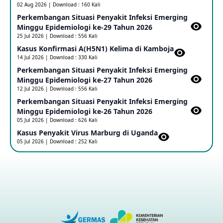
02 Aug 2026 | Download : 160 Kali
Perkembangan Situasi Penyakit Infeksi Emerging
Update Informasi PHEIC Penyakit Ebola
Minggu Epidemiologi ke-29 Tahun 2026
23 May 2026
25 Jul 2026 | Download : 556 Kali
Kasus Konfirmasi A(H5N1) Kelima di Kamboja​
14 Jul 2026 | Download : 330 Kali
Penetapan Outbreak Penyakit Ebola di RD Kongo dan
Uganda Sebagai PHEIC
Perkembangan Situasi Penyakit Infeksi Emerging
17 May 2026
Minggu Epidemiologi ke-27 Tahun 2026
12 Jul 2026 | Download : 556 Kali
Perkembangan Situasi Penyakit Infeksi Emerging
Outbreak Penyakti Ebola di RD Kongo
Minggu Epidemiologi ke-26 Tahun 2026
16 May 2026
05 Jul 2026 | Download : 626 Kali
Kasus Penyakit Virus Marburg di Uganda
05 Jul 2026 | Download : 252 Kali
Kasus Konfirmasi A(H5NN6) di Cina
08 May 2026
Update Penyakit Virus Hanta Tipe HPS di Kapal Pesiar MV
Hondius
08 May 2026