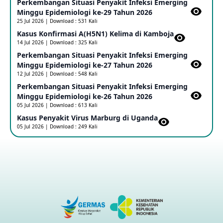
Perkembangan Situasi Penyakit Infeksi Emerging
Update Informasi PHEIC Penyakit Ebola
Minggu Epidemiologi ke-29 Tahun 2026
23 May 2026
25 Jul 2026 | Download : 531 Kali
Kasus Konfirmasi A(H5N1) Kelima di Kamboja​
14 Jul 2026 | Download : 325 Kali
Penetapan Outbreak Penyakit Ebola di RD Kongo dan
Uganda Sebagai PHEIC
Perkembangan Situasi Penyakit Infeksi Emerging
17 May 2026
Minggu Epidemiologi ke-27 Tahun 2026
12 Jul 2026 | Download : 548 Kali
Perkembangan Situasi Penyakit Infeksi Emerging
Outbreak Penyakti Ebola di RD Kongo
Minggu Epidemiologi ke-26 Tahun 2026
16 May 2026
05 Jul 2026 | Download : 613 Kali
Kasus Penyakit Virus Marburg di Uganda
05 Jul 2026 | Download : 249 Kali
Kasus Konfirmasi A(H5NN6) di Cina
08 May 2026
Update Penyakit Virus Hanta Tipe HPS di Kapal Pesiar MV
Hondius
08 May 2026
Penyakit virus Hanta di Kapal Pesiar Keberangkatan