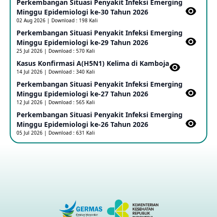
Perkembangan Situasi Penyakit Infeksi Emerging
Update Informasi PHEIC Penyakit Ebola
Minggu Epidemiologi ke-30 Tahun 2026
23 May 2026
02 Aug 2026 | Download : 198 Kali
Perkembangan Situasi Penyakit Infeksi Emerging
Minggu Epidemiologi ke-29 Tahun 2026
Penetapan Outbreak Penyakit Ebola di RD Kongo dan
Uganda Sebagai PHEIC
25 Jul 2026 | Download : 570 Kali
17 May 2026
Kasus Konfirmasi A(H5N1) Kelima di Kamboja​
14 Jul 2026 | Download : 340 Kali
Perkembangan Situasi Penyakit Infeksi Emerging
Outbreak Penyakti Ebola di RD Kongo
Minggu Epidemiologi ke-27 Tahun 2026
16 May 2026
12 Jul 2026 | Download : 565 Kali
Perkembangan Situasi Penyakit Infeksi Emerging
Minggu Epidemiologi ke-26 Tahun 2026
Kasus Konfirmasi A(H5NN6) di Cina
05 Jul 2026 | Download : 631 Kali
08 May 2026
Update Penyakit Virus Hanta Tipe HPS di Kapal Pesiar MV
Hondius
08 May 2026
Penyakit virus Hanta di Kapal Pesiar Keberangkatan