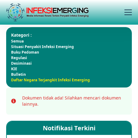
Kategori :
Semua
Situasi Penyakit Infeksi Emerging
Buku Pedoman
Regulasi
Desiminasi
KIE
Bulletin
Daftar Negara Terjangkit Infeksi Emerging
Dokumen tidak ada!
Silahkan mencari dokumen
Info
lainnya.
Notifikasi Terkini