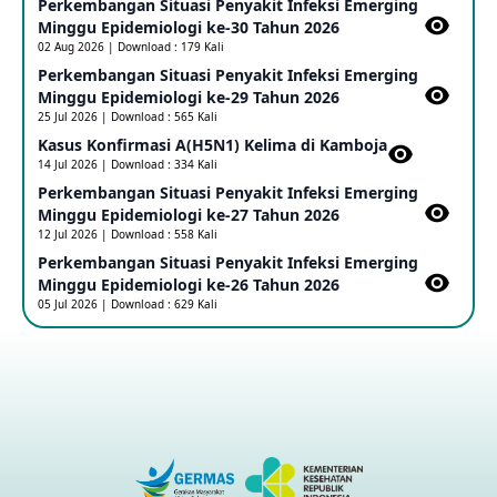
Perkembangan Situasi Penyakit Infeksi Emerging
Update Informasi PHEIC Penyakit Ebola
Minggu Epidemiologi ke-30 Tahun 2026
23 May 2026
02 Aug 2026 | Download : 179 Kali
Perkembangan Situasi Penyakit Infeksi Emerging
Minggu Epidemiologi ke-29 Tahun 2026
Penetapan Outbreak Penyakit Ebola di RD Kongo dan
Uganda Sebagai PHEIC
25 Jul 2026 | Download : 565 Kali
17 May 2026
Kasus Konfirmasi A(H5N1) Kelima di Kamboja​
14 Jul 2026 | Download : 334 Kali
Perkembangan Situasi Penyakit Infeksi Emerging
Outbreak Penyakti Ebola di RD Kongo
Minggu Epidemiologi ke-27 Tahun 2026
16 May 2026
12 Jul 2026 | Download : 558 Kali
Perkembangan Situasi Penyakit Infeksi Emerging
Minggu Epidemiologi ke-26 Tahun 2026
Kasus Konfirmasi A(H5NN6) di Cina
05 Jul 2026 | Download : 629 Kali
08 May 2026
Update Penyakit Virus Hanta Tipe HPS di Kapal Pesiar MV
Hondius
08 May 2026
Penyakit virus Hanta di Kapal Pesiar Keberangkatan