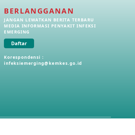
BERLANGGANAN
Penyakit Meningokokus di Vietnam
28 Apr 2026
JANGAN LEWATKAN BERITA TERBARU
MEDIA INFORMASI PENYAKIT INFEKSI
EMERGING
Kasus Konfirmasi Avian Influenza
A(H5N1) Keempat di Kamboja
Daftar
22 Apr 2026
Korespondensi :
infeksiemerging@kemkes.go.id
Informasi Penyakit POH VAU yang
berkaitan dengan CMNV
21 Apr 2026
Kasus Konfirmasi Avian Influenza
A(H9N2) di Italia
26 Mar 2026
Kasus Penyakit Meningokokus di
Inggris
19 Mar 2026