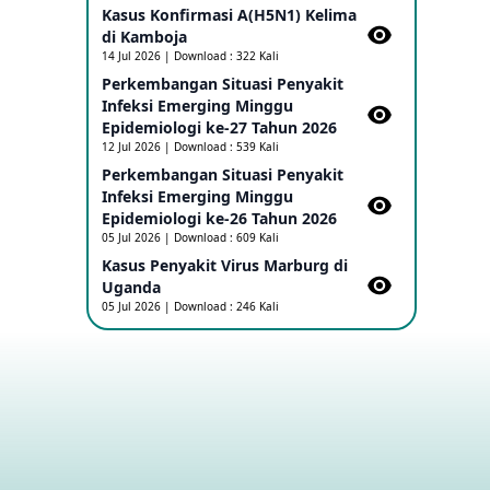
Kasus Konfirmasi A(H5N1) Kelima
di Kamboja​
Penetapan Outbreak Penyakit Ebola di
14 Jul 2026 | Download : 322 Kali
RD Kongo dan Uganda Sebagai PHEIC
Perkembangan Situasi Penyakit
17 May 2026
Infeksi Emerging Minggu
Epidemiologi ke-27 Tahun 2026
Outbreak Penyakti Ebola di RD Kongo
12 Jul 2026 | Download : 539 Kali
16 May 2026
Perkembangan Situasi Penyakit
Infeksi Emerging Minggu
Epidemiologi ke-26 Tahun 2026
Kasus Konfirmasi A(H5NN6) di Cina
05 Jul 2026 | Download : 609 Kali
08 May 2026
Kasus Penyakit Virus Marburg di
Uganda
05 Jul 2026 | Download : 246 Kali
Update Penyakit Virus Hanta Tipe HPS
di Kapal Pesiar MV Hondius
08 May 2026
Penyakit virus Hanta di Kapal Pesiar
Keberangkatan Argentina
04 May 2026