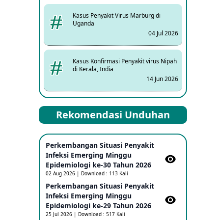
Kasus Penyakit Virus Marburg di
Uganda
04 Jul 2026
Kasus Konfirmasi Penyakit virus Nipah
di Kerala, India
14 Jun 2026
Kasus Dicurigai Penyakit virus Nipah di
Rekomendasi Unduhan
Kerala, India
12 Jun 2026
Perkembangan Situasi Penyakit
Mpox Clade 1b di Taiwan
Infeksi Emerging Minggu
25 May 2026
Epidemiologi ke-30 Tahun 2026
02 Aug 2026 | Download : 113 Kali
Perkembangan Situasi Penyakit
Update Informasi PHEIC Penyakit
Infeksi Emerging Minggu
Ebola
Epidemiologi ke-29 Tahun 2026
23 May 2026
25 Jul 2026 | Download : 517 Kali