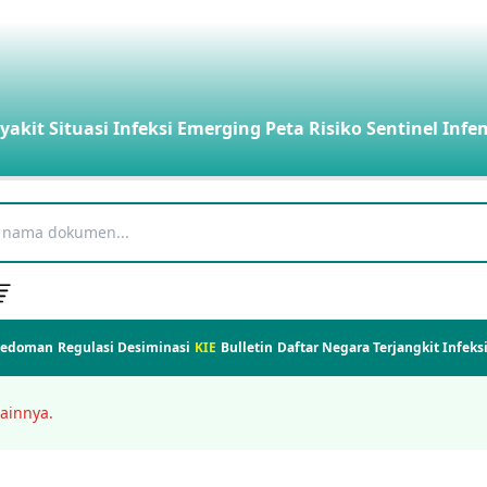
yakit
Situasi Infeksi Emerging
Peta Risiko
Sentinel Infe
Pedoman
Regulasi
Desiminasi
KIE
Bulletin
Daftar Negara Terjangkit Infek
ainnya.