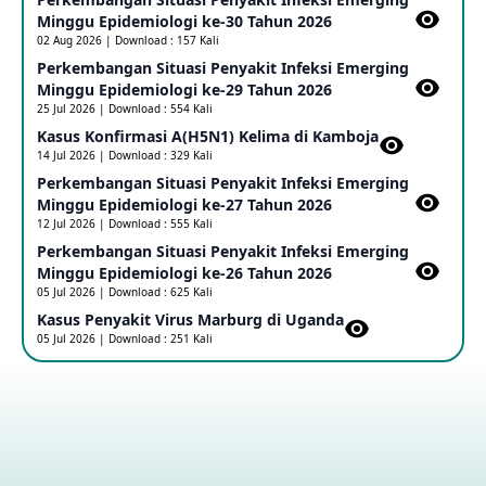
Minggu Epidemiologi ke-30 Tahun 2026
02 Aug 2026 | Download : 157 Kali
Perkembangan Situasi Penyakit Infeksi Emerging
Update Informasi PHEIC Penyakit Ebola
Minggu Epidemiologi ke-29 Tahun 2026
23 May 2026
25 Jul 2026 | Download : 554 Kali
Kasus Konfirmasi A(H5N1) Kelima di Kamboja​
14 Jul 2026 | Download : 329 Kali
Penetapan Outbreak Penyakit Ebola di RD Kongo dan
Uganda Sebagai PHEIC
Perkembangan Situasi Penyakit Infeksi Emerging
17 May 2026
Minggu Epidemiologi ke-27 Tahun 2026
12 Jul 2026 | Download : 555 Kali
Perkembangan Situasi Penyakit Infeksi Emerging
Outbreak Penyakti Ebola di RD Kongo
Minggu Epidemiologi ke-26 Tahun 2026
16 May 2026
05 Jul 2026 | Download : 625 Kali
Kasus Penyakit Virus Marburg di Uganda
05 Jul 2026 | Download : 251 Kali
Kasus Konfirmasi A(H5NN6) di Cina
08 May 2026
Update Penyakit Virus Hanta Tipe HPS di Kapal Pesiar MV
Hondius
08 May 2026