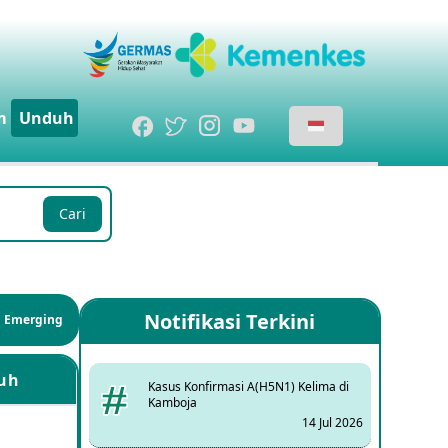
m
Unduh
Cari
Notifikasi Terkini
si Emerging
uh
Kasus Konfirmasi A(H5N1) Kelima di
Kamboja
14 Jul 2026