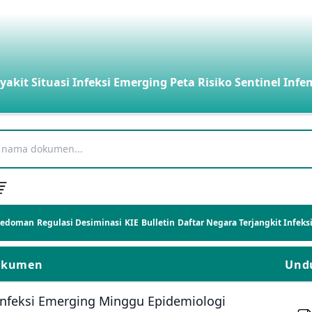
yakit
Situasi Infeksi Emerging
Peta Risiko
Sentinel Infe
Pedoman
Regulasi
Desiminasi
KIE
Bulletin
Daftar Negara Terjangkit Infek
okumen
Und
Infeksi Emerging Minggu Epidemiologi