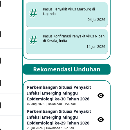
Kasus Penyakit Virus Marburg di
Uganda
04 Jul 2026
Kasus Konfirmasi Penyakit virus Nipah
di Kerala, India
14 Jun 2026
Kasus Dicurigai Penyakit virus Nipah di
Rekomendasi Unduhan
Kerala, India
12 Jun 2026
Perkembangan Situasi Penyakit
Mpox Clade 1b di Taiwan
Infeksi Emerging Minggu
25 May 2026
Epidemiologi ke-30 Tahun 2026
02 Aug 2026 | Download : 156 Kali
Perkembangan Situasi Penyakit
Update Informasi PHEIC Penyakit
Infeksi Emerging Minggu
Ebola
Epidemiologi ke-29 Tahun 2026
23 May 2026
25 Jul 2026 | Download : 552 Kali