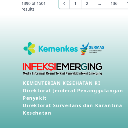
1390
of
1501
1
2
...
136
results
KEMENTERIAN KESEHATAN RI
Direktorat Jenderal Penanggulangan
Penyakit
Direktorat Surveilans dan Karantina
Kesehatan