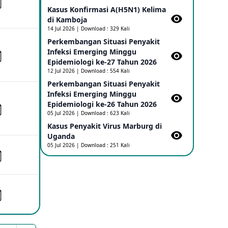
Kasus Konfirmasi A(H5N1) Kelima
di Kamboja​
Penetapan Outbreak Penyakit Ebola di
RD Kongo dan Uganda Sebagai PHEIC
14 Jul 2026 | Download : 329 Kali
17 May 2026
Perkembangan Situasi Penyakit
Infeksi Emerging Minggu
Epidemiologi ke-27 Tahun 2026
Outbreak Penyakti Ebola di RD Kongo
12 Jul 2026 | Download : 554 Kali
16 May 2026
Perkembangan Situasi Penyakit
Infeksi Emerging Minggu
Epidemiologi ke-26 Tahun 2026
Kasus Konfirmasi A(H5NN6) di Cina
05 Jul 2026 | Download : 623 Kali
08 May 2026
Kasus Penyakit Virus Marburg di
Uganda
05 Jul 2026 | Download : 251 Kali
Update Penyakit Virus Hanta Tipe HPS
di Kapal Pesiar MV Hondius
08 May 2026
Penyakit virus Hanta di Kapal Pesiar
Keberangkatan Argentina
04 May 2026