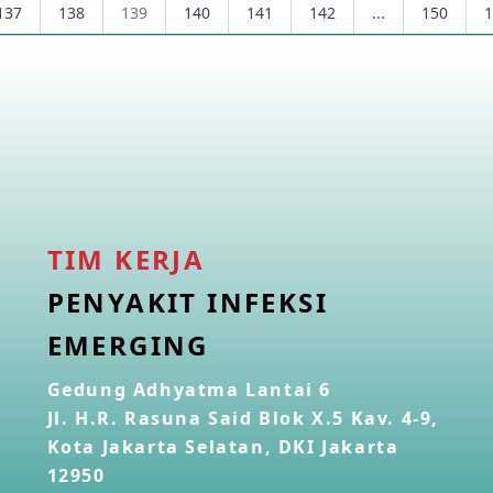
137
138
139
140
141
142
...
150
1
TIM KERJA
PENYAKIT INFEKSI
EMERGING
Gedung Adhyatma Lantai 6
Jl. H.R. Rasuna Said Blok X.5 Kav. 4-9,
Kota Jakarta Selatan, DKI Jakarta
12950