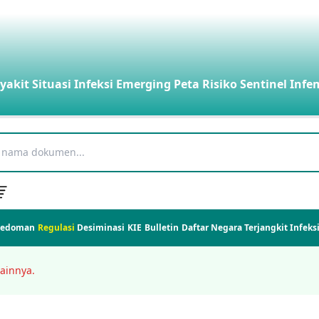
yakit
Situasi Infeksi Emerging
Peta Risiko
Sentinel Infe
Pedoman
Regulasi
Desiminasi
KIE
Bulletin
Daftar Negara Terjangkit Infek
ainnya.