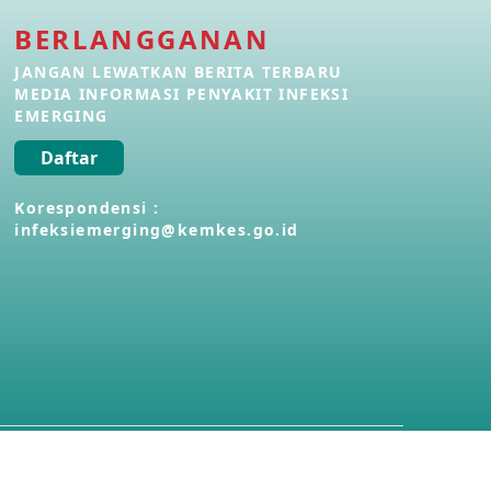
BERLANGGANAN
Penyakit Meningokokus di Vietnam
28 Apr 2026
JANGAN LEWATKAN BERITA TERBARU
MEDIA INFORMASI PENYAKIT INFEKSI
EMERGING
Kasus Konfirmasi Avian Influenza
A(H5N1) Keempat di Kamboja
Daftar
22 Apr 2026
Korespondensi :
infeksiemerging@kemkes.go.id
Informasi Penyakit POH VAU yang
berkaitan dengan CMNV
21 Apr 2026
Kasus Konfirmasi Avian Influenza
A(H9N2) di Italia
26 Mar 2026
Kasus Penyakit Meningokokus di
Inggris
19 Mar 2026