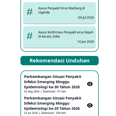
Kasus Penyakit Virus Marburg di
Uganda
04 Jul 2026
Kasus Konfirmasi Penyakit virus Nipah
di Kerala, India
14 Jun 2026
Kasus Dicurigai Penyakit virus Nipah di
Rekomendasi Unduhan
Kerala, India
12 Jun 2026
Perkembangan Situasi Penyakit
Mpox Clade 1b di Taiwan
Infeksi Emerging Minggu
25 May 2026
Epidemiologi ke-30 Tahun 2026
02 Aug 2026 | Download : 97 Kali
Perkembangan Situasi Penyakit
Update Informasi PHEIC Penyakit
Infeksi Emerging Minggu
Ebola
Epidemiologi ke-29 Tahun 2026
23 May 2026
25 Jul 2026 | Download : 508 Kali