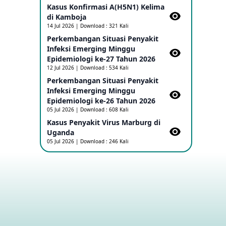
Kasus Konfirmasi A(H5N1) Kelima
di Kamboja​
Penetapan Outbreak Penyakit Ebola di
14 Jul 2026 | Download : 321 Kali
RD Kongo dan Uganda Sebagai PHEIC
Perkembangan Situasi Penyakit
17 May 2026
Infeksi Emerging Minggu
Epidemiologi ke-27 Tahun 2026
Outbreak Penyakti Ebola di RD Kongo
12 Jul 2026 | Download : 534 Kali
16 May 2026
Perkembangan Situasi Penyakit
Infeksi Emerging Minggu
Epidemiologi ke-26 Tahun 2026
Kasus Konfirmasi A(H5NN6) di Cina
05 Jul 2026 | Download : 608 Kali
08 May 2026
Kasus Penyakit Virus Marburg di
Uganda
05 Jul 2026 | Download : 246 Kali
Update Penyakit Virus Hanta Tipe HPS
di Kapal Pesiar MV Hondius
08 May 2026
Penyakit virus Hanta di Kapal Pesiar
Keberangkatan Argentina
04 May 2026