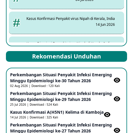
Kasus Konfirmasi Penyakit virus Nipah di Kerala, India
14 Jun 2026
Kasus Dicurigai Penyakit virus Nipah di Kerala, India
12 Jun 2026
Rekomendasi Unduhan
Mpox Clade 1b di Taiwan
Perkembangan Situasi Penyakit Infeksi Emerging
25 May 2026
Minggu Epidemiologi ke-30 Tahun 2026
02 Aug 2026 | Download : 120 Kali
Perkembangan Situasi Penyakit Infeksi Emerging
Update Informasi PHEIC Penyakit Ebola
Minggu Epidemiologi ke-29 Tahun 2026
23 May 2026
25 Jul 2026 | Download : 524 Kali
Kasus Konfirmasi A(H5N1) Kelima di Kamboja​
14 Jul 2026 | Download : 325 Kali
Penetapan Outbreak Penyakit Ebola di RD Kongo dan
Uganda Sebagai PHEIC
Perkembangan Situasi Penyakit Infeksi Emerging
17 May 2026
Minggu Epidemiologi ke-27 Tahun 2026