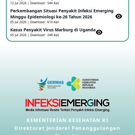
12 Jul 2026 | Download : 544 Kali
Perkembangan Situasi Penyakit Infeksi Emerging
Outbreak Penyakti Ebola di RD Kongo
Minggu Epidemiologi ke-26 Tahun 2026
16 May 2026
05 Jul 2026 | Download : 610 Kali
Kasus Penyakit Virus Marburg di Uganda
05 Jul 2026 | Download : 248 Kali
Kasus Konfirmasi A(H5NN6) di Cina
08 May 2026
Update Penyakit Virus Hanta Tipe HPS di Kapal Pesiar MV
Hondius
08 May 2026
Penyakit virus Hanta di Kapal Pesiar Keberangkatan
Argentina
04 May 2026
KEMENTERIAN KESEHATAN RI
Penyakit Meningokokus di Vietnam
28 Apr 2026
Direktorat Jenderal Penanggulangan