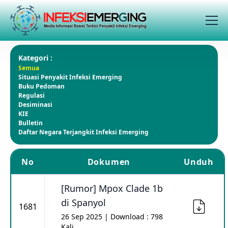
Kategori :
Semua
Situasi Penyakit Infeksi Emerging
Buku Pedoman
Regulasi
Desiminasi
KIE
Bulletin
Daftar Negara Terjangkit Infeksi Emerging
No
Dokumen
Unduh
[Rumor] Mpox Clade 1b
di Spanyol
1681
26 Sep 2025 | Download : 798
Kali