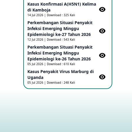
Kasus Konfirmasi A(H5N1) Kelima
di Kamboja​
Penetapan Outbreak Penyakit Ebola di
14 Jul 2026 | Download : 325 Kali
RD Kongo dan Uganda Sebagai PHEIC
Perkembangan Situasi Penyakit
17 May 2026
Infeksi Emerging Minggu
Epidemiologi ke-27 Tahun 2026
Outbreak Penyakti Ebola di RD Kongo
12 Jul 2026 | Download : 543 Kali
16 May 2026
Perkembangan Situasi Penyakit
Infeksi Emerging Minggu
Epidemiologi ke-26 Tahun 2026
Kasus Konfirmasi A(H5NN6) di Cina
05 Jul 2026 | Download : 610 Kali
08 May 2026
Kasus Penyakit Virus Marburg di
Uganda
05 Jul 2026 | Download : 248 Kali
Update Penyakit Virus Hanta Tipe HPS
di Kapal Pesiar MV Hondius
08 May 2026
Penyakit virus Hanta di Kapal Pesiar
Keberangkatan Argentina
04 May 2026