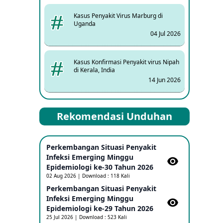
Kasus Penyakit Virus Marburg di
Uganda
04 Jul 2026
Kasus Konfirmasi Penyakit virus Nipah
di Kerala, India
14 Jun 2026
Kasus Dicurigai Penyakit virus Nipah di
Rekomendasi Unduhan
Kerala, India
12 Jun 2026
Perkembangan Situasi Penyakit
Mpox Clade 1b di Taiwan
Infeksi Emerging Minggu
25 May 2026
Epidemiologi ke-30 Tahun 2026
02 Aug 2026 | Download : 118 Kali
Perkembangan Situasi Penyakit
Update Informasi PHEIC Penyakit
Infeksi Emerging Minggu
Ebola
Epidemiologi ke-29 Tahun 2026
23 May 2026
25 Jul 2026 | Download : 523 Kali