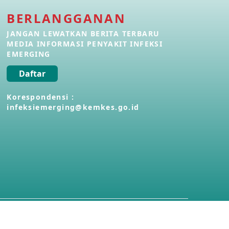
BERLANGGANAN
Penyakit Meningokokus di Vietnam
28 Apr 2026
JANGAN LEWATKAN BERITA TERBARU
MEDIA INFORMASI PENYAKIT INFEKSI
EMERGING
Kasus Konfirmasi Avian Influenza
A(H5N1) Keempat di Kamboja
Daftar
22 Apr 2026
Korespondensi :
infeksiemerging@kemkes.go.id
Informasi Penyakit POH VAU yang
berkaitan dengan CMNV
21 Apr 2026
Kasus Konfirmasi Avian Influenza
A(H9N2) di Italia
26 Mar 2026
Kasus Penyakit Meningokokus di
Inggris
19 Mar 2026