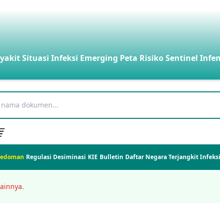
yakit
Situasi Infeksi Emerging
Peta Risiko
Sentinel Infe
Pedoman
Regulasi
Desiminasi
KIE
Bulletin
Daftar Negara Terjangkit Infek
ainnya.