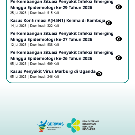
Perkembangan Situasi Penyakit Infeksi Emerging
Update Informasi PHEIC Penyakit Ebola
Minggu Epidemiologi ke-29 Tahun 2026
23 May 2026
25 Jul 2026 | Download : 515 Kali
Kasus Konfirmasi A(H5N1) Kelima di Kamboja​
14 Jul 2026 | Download : 322 Kali
Penetapan Outbreak Penyakit Ebola di RD Kongo dan
Uganda Sebagai PHEIC
Perkembangan Situasi Penyakit Infeksi Emerging
17 May 2026
Minggu Epidemiologi ke-27 Tahun 2026
12 Jul 2026 | Download : 538 Kali
Perkembangan Situasi Penyakit Infeksi Emerging
Outbreak Penyakti Ebola di RD Kongo
Minggu Epidemiologi ke-26 Tahun 2026
16 May 2026
05 Jul 2026 | Download : 609 Kali
Kasus Penyakit Virus Marburg di Uganda
05 Jul 2026 | Download : 246 Kali
Kasus Konfirmasi A(H5NN6) di Cina
08 May 2026
Update Penyakit Virus Hanta Tipe HPS di Kapal Pesiar MV
Hondius
08 May 2026
Penyakit virus Hanta di Kapal Pesiar Keberangkatan