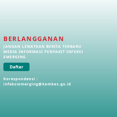
Penyakit Meningokokus di Vietnam
28 Apr 2026
Kasus Konfirmasi Avian Influenza
A(H5N1) Keempat di Kamboja
BERLANGGANAN
22 Apr 2026
JANGAN LEWATKAN BERITA TERBARU
MEDIA INFORMASI PENYAKIT INFEKSI
Informasi Penyakit POH VAU yang
EMERGING
berkaitan dengan CMNV
21 Apr 2026
Daftar
Korespondensi :
Kasus Konfirmasi Avian Influenza
infeksiemerging@kemkes.go.id
A(H9N2) di Italia
26 Mar 2026
Kasus Penyakit Meningokokus di
Inggris
19 Mar 2026