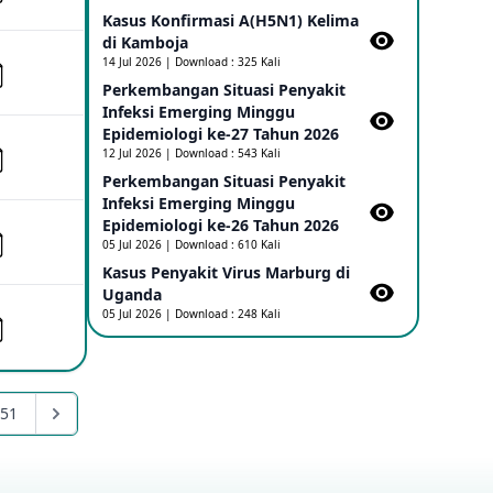
Kasus Konfirmasi A(H5N1) Kelima
di Kamboja​
Penetapan Outbreak Penyakit Ebola di
RD Kongo dan Uganda Sebagai PHEIC
14 Jul 2026 | Download : 325 Kali
17 May 2026
Perkembangan Situasi Penyakit
Infeksi Emerging Minggu
Epidemiologi ke-27 Tahun 2026
Outbreak Penyakti Ebola di RD Kongo
12 Jul 2026 | Download : 543 Kali
16 May 2026
Perkembangan Situasi Penyakit
Infeksi Emerging Minggu
Epidemiologi ke-26 Tahun 2026
Kasus Konfirmasi A(H5NN6) di Cina
05 Jul 2026 | Download : 610 Kali
08 May 2026
Kasus Penyakit Virus Marburg di
Uganda
05 Jul 2026 | Download : 248 Kali
Update Penyakit Virus Hanta Tipe HPS
di Kapal Pesiar MV Hondius
08 May 2026
51
Penyakit virus Hanta di Kapal Pesiar
Keberangkatan Argentina
04 May 2026