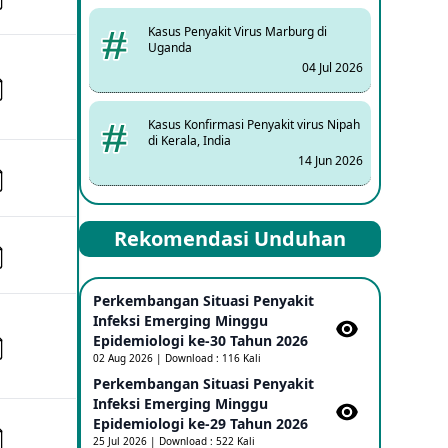
Kasus Penyakit Virus Marburg di
Uganda
04 Jul 2026
Kasus Konfirmasi Penyakit virus Nipah
di Kerala, India
14 Jun 2026
Kasus Dicurigai Penyakit virus Nipah di
Rekomendasi Unduhan
Kerala, India
12 Jun 2026
Perkembangan Situasi Penyakit
Mpox Clade 1b di Taiwan
Infeksi Emerging Minggu
25 May 2026
Epidemiologi ke-30 Tahun 2026
02 Aug 2026 | Download : 116 Kali
Perkembangan Situasi Penyakit
Update Informasi PHEIC Penyakit
Infeksi Emerging Minggu
Ebola
Epidemiologi ke-29 Tahun 2026
23 May 2026
25 Jul 2026 | Download : 522 Kali