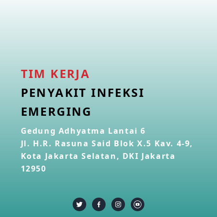
TIM KERJA
PENYAKIT INFEKSI
EMERGING
Gedung Adhyatma Lantai 6
Jl. H.R. Rasuna Said Blok X.5 Kav. 4-9,
Kota Jakarta Selatan, DKI Jakarta
12950