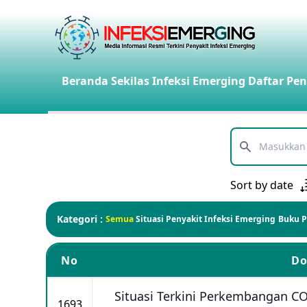
Beranda
Sekilas Infeksi Emerging
Daftar Pen
Telusuri
Sort by date
Kategori :
Semua
Situasi Penyakit Infeksi Emerging
Buku 
No
D
Situasi Terkini Perkembangan CO
1693