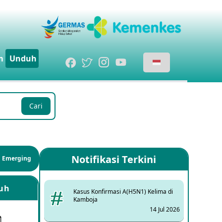
m
Unduh
Cari
Notifikasi Terkini
si Emerging
uh
Kasus Konfirmasi A(H5N1) Kelima di
Kamboja
14 Jul 2026