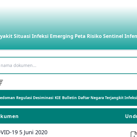
yakit
Situasi Infeksi Emerging
Peta Risiko
Sentinel Infe
Pedoman
Regulasi
Desiminasi
KIE
Bulletin
Daftar Negara Terjangkit Infek
okumen
Und
VID-19 5 Juni 2020