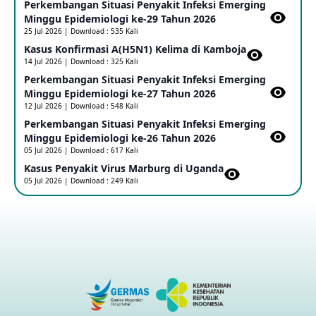
Perkembangan Situasi Penyakit Infeksi Emerging
Update Informasi PHEIC Penyakit Ebola
Minggu Epidemiologi ke-29 Tahun 2026
23 May 2026
25 Jul 2026 | Download : 535 Kali
Kasus Konfirmasi A(H5N1) Kelima di Kamboja​
14 Jul 2026 | Download : 325 Kali
Penetapan Outbreak Penyakit Ebola di RD Kongo dan
Uganda Sebagai PHEIC
Perkembangan Situasi Penyakit Infeksi Emerging
17 May 2026
Minggu Epidemiologi ke-27 Tahun 2026
12 Jul 2026 | Download : 548 Kali
Perkembangan Situasi Penyakit Infeksi Emerging
Outbreak Penyakti Ebola di RD Kongo
Minggu Epidemiologi ke-26 Tahun 2026
16 May 2026
05 Jul 2026 | Download : 617 Kali
Kasus Penyakit Virus Marburg di Uganda
05 Jul 2026 | Download : 249 Kali
Kasus Konfirmasi A(H5NN6) di Cina
08 May 2026
Update Penyakit Virus Hanta Tipe HPS di Kapal Pesiar MV
Hondius
08 May 2026
Penyakit virus Hanta di Kapal Pesiar Keberangkatan