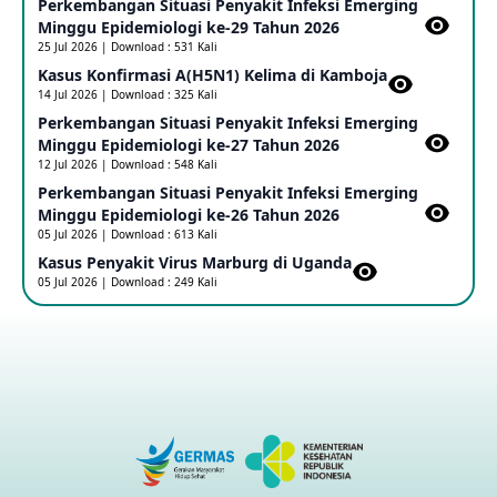
Perkembangan Situasi Penyakit Infeksi Emerging
Update Informasi PHEIC Penyakit Ebola
Minggu Epidemiologi ke-29 Tahun 2026
23 May 2026
25 Jul 2026 | Download : 531 Kali
Kasus Konfirmasi A(H5N1) Kelima di Kamboja​
14 Jul 2026 | Download : 325 Kali
Penetapan Outbreak Penyakit Ebola di RD Kongo dan
Uganda Sebagai PHEIC
Perkembangan Situasi Penyakit Infeksi Emerging
17 May 2026
Minggu Epidemiologi ke-27 Tahun 2026
12 Jul 2026 | Download : 548 Kali
Perkembangan Situasi Penyakit Infeksi Emerging
Outbreak Penyakti Ebola di RD Kongo
Minggu Epidemiologi ke-26 Tahun 2026
16 May 2026
05 Jul 2026 | Download : 613 Kali
Kasus Penyakit Virus Marburg di Uganda
05 Jul 2026 | Download : 249 Kali
Kasus Konfirmasi A(H5NN6) di Cina
08 May 2026
Update Penyakit Virus Hanta Tipe HPS di Kapal Pesiar MV
Hondius
08 May 2026
Penyakit virus Hanta di Kapal Pesiar Keberangkatan