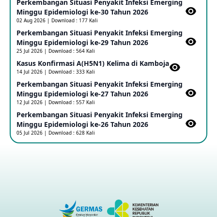
Perkembangan Situasi Penyakit Infeksi Emerging
Update Informasi PHEIC Penyakit Ebola
Minggu Epidemiologi ke-30 Tahun 2026
23 May 2026
02 Aug 2026 | Download : 177 Kali
Perkembangan Situasi Penyakit Infeksi Emerging
Minggu Epidemiologi ke-29 Tahun 2026
Penetapan Outbreak Penyakit Ebola di RD Kongo dan
Uganda Sebagai PHEIC
25 Jul 2026 | Download : 564 Kali
17 May 2026
Kasus Konfirmasi A(H5N1) Kelima di Kamboja​
14 Jul 2026 | Download : 333 Kali
Perkembangan Situasi Penyakit Infeksi Emerging
Outbreak Penyakti Ebola di RD Kongo
Minggu Epidemiologi ke-27 Tahun 2026
16 May 2026
12 Jul 2026 | Download : 557 Kali
Perkembangan Situasi Penyakit Infeksi Emerging
Minggu Epidemiologi ke-26 Tahun 2026
Kasus Konfirmasi A(H5NN6) di Cina
05 Jul 2026 | Download : 628 Kali
08 May 2026
Update Penyakit Virus Hanta Tipe HPS di Kapal Pesiar MV
Hondius
08 May 2026
Penyakit virus Hanta di Kapal Pesiar Keberangkatan