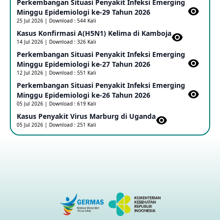
Perkembangan Situasi Penyakit Infeksi Emerging
Update Informasi PHEIC Penyakit Ebola
Minggu Epidemiologi ke-29 Tahun 2026
23 May 2026
25 Jul 2026 | Download : 544 Kali
Kasus Konfirmasi A(H5N1) Kelima di Kamboja​
14 Jul 2026 | Download : 326 Kali
Penetapan Outbreak Penyakit Ebola di RD Kongo dan
Uganda Sebagai PHEIC
Perkembangan Situasi Penyakit Infeksi Emerging
17 May 2026
Minggu Epidemiologi ke-27 Tahun 2026
12 Jul 2026 | Download : 551 Kali
Perkembangan Situasi Penyakit Infeksi Emerging
Outbreak Penyakti Ebola di RD Kongo
Minggu Epidemiologi ke-26 Tahun 2026
16 May 2026
05 Jul 2026 | Download : 619 Kali
Kasus Penyakit Virus Marburg di Uganda
05 Jul 2026 | Download : 251 Kali
Kasus Konfirmasi A(H5NN6) di Cina
08 May 2026
Update Penyakit Virus Hanta Tipe HPS di Kapal Pesiar MV
Hondius
08 May 2026
Penyakit virus Hanta di Kapal Pesiar Keberangkatan