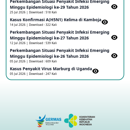
Perkembangan Situasi Penyakit Infeksi Emerging
Update Informasi PHEIC Penyakit Ebola
Minggu Epidemiologi ke-29 Tahun 2026
23 May 2026
25 Jul 2026 | Download : 518 Kali
Kasus Konfirmasi A(H5N1) Kelima di Kamboja​
14 Jul 2026 | Download : 322 Kali
Penetapan Outbreak Penyakit Ebola di RD Kongo dan
Uganda Sebagai PHEIC
Perkembangan Situasi Penyakit Infeksi Emerging
17 May 2026
Minggu Epidemiologi ke-27 Tahun 2026
12 Jul 2026 | Download : 539 Kali
Perkembangan Situasi Penyakit Infeksi Emerging
Outbreak Penyakti Ebola di RD Kongo
Minggu Epidemiologi ke-26 Tahun 2026
16 May 2026
05 Jul 2026 | Download : 609 Kali
Kasus Penyakit Virus Marburg di Uganda
05 Jul 2026 | Download : 247 Kali
Kasus Konfirmasi A(H5NN6) di Cina
08 May 2026
Update Penyakit Virus Hanta Tipe HPS di Kapal Pesiar MV
Hondius
08 May 2026
Penyakit virus Hanta di Kapal Pesiar Keberangkatan