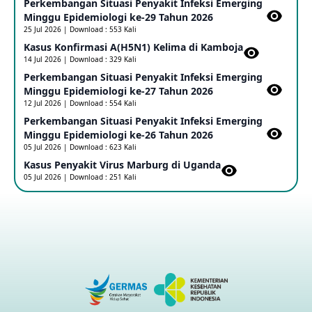
Perkembangan Situasi Penyakit Infeksi Emerging
Update Informasi PHEIC Penyakit Ebola
Minggu Epidemiologi ke-29 Tahun 2026
23 May 2026
25 Jul 2026 | Download : 553 Kali
Kasus Konfirmasi A(H5N1) Kelima di Kamboja​
14 Jul 2026 | Download : 329 Kali
Penetapan Outbreak Penyakit Ebola di RD Kongo dan
Uganda Sebagai PHEIC
Perkembangan Situasi Penyakit Infeksi Emerging
17 May 2026
Minggu Epidemiologi ke-27 Tahun 2026
12 Jul 2026 | Download : 554 Kali
Perkembangan Situasi Penyakit Infeksi Emerging
Outbreak Penyakti Ebola di RD Kongo
Minggu Epidemiologi ke-26 Tahun 2026
16 May 2026
05 Jul 2026 | Download : 623 Kali
Kasus Penyakit Virus Marburg di Uganda
05 Jul 2026 | Download : 251 Kali
Kasus Konfirmasi A(H5NN6) di Cina
08 May 2026
Update Penyakit Virus Hanta Tipe HPS di Kapal Pesiar MV
Hondius
08 May 2026
Penyakit virus Hanta di Kapal Pesiar Keberangkatan