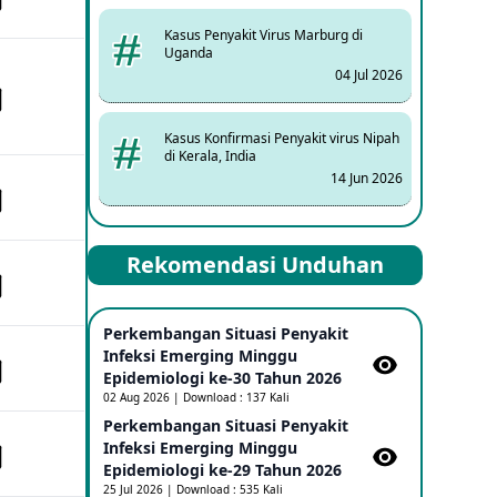
Kasus Penyakit Virus Marburg di
Uganda
04 Jul 2026
Kasus Konfirmasi Penyakit virus Nipah
di Kerala, India
14 Jun 2026
Kasus Dicurigai Penyakit virus Nipah di
Rekomendasi Unduhan
Kerala, India
12 Jun 2026
Perkembangan Situasi Penyakit
Mpox Clade 1b di Taiwan
Infeksi Emerging Minggu
25 May 2026
Epidemiologi ke-30 Tahun 2026
02 Aug 2026 | Download : 137 Kali
Perkembangan Situasi Penyakit
Update Informasi PHEIC Penyakit
Infeksi Emerging Minggu
Ebola
Epidemiologi ke-29 Tahun 2026
23 May 2026
25 Jul 2026 | Download : 535 Kali