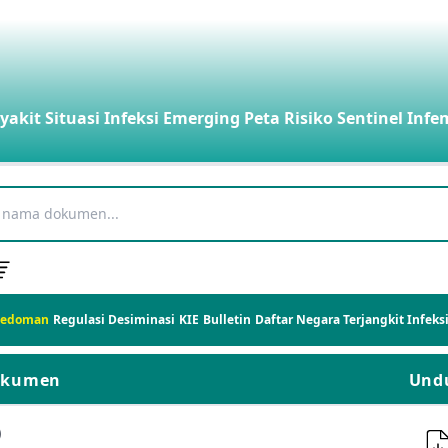
yakit
Situasi Infeksi Emerging
Peta Risiko
Sentinel Infe
Pedoman
Regulasi
Desiminasi
KIE
Bulletin
Daftar Negara Terjangkit Infek
okumen
Und
)