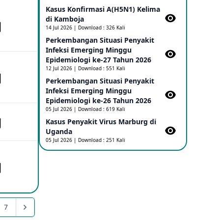
Kasus Konfirmasi A(H5N1) Kelima
di Kamboja​
Penetapan Outbreak Penyakit Ebola di
RD Kongo dan Uganda Sebagai PHEIC
14 Jul 2026 | Download : 326 Kali
17 May 2026
Perkembangan Situasi Penyakit
Infeksi Emerging Minggu
Epidemiologi ke-27 Tahun 2026
Outbreak Penyakti Ebola di RD Kongo
12 Jul 2026 | Download : 551 Kali
16 May 2026
Perkembangan Situasi Penyakit
Infeksi Emerging Minggu
Epidemiologi ke-26 Tahun 2026
Kasus Konfirmasi A(H5NN6) di Cina
05 Jul 2026 | Download : 619 Kali
08 May 2026
Kasus Penyakit Virus Marburg di
Uganda
05 Jul 2026 | Download : 251 Kali
Update Penyakit Virus Hanta Tipe HPS
di Kapal Pesiar MV Hondius
08 May 2026
Penyakit virus Hanta di Kapal Pesiar
Keberangkatan Argentina
7
04 May 2026