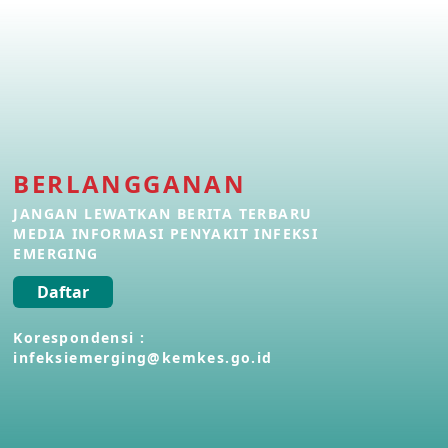
Penyakit Meningokokus di Vietnam
28 Apr 2026
Kasus Konfirmasi Avian Influenza
A(H5N1) Keempat di Kamboja
22 Apr 2026
BERLANGGANAN
JANGAN LEWATKAN BERITA TERBARU
Informasi Penyakit POH VAU yang
berkaitan dengan CMNV
MEDIA INFORMASI PENYAKIT INFEKSI
21 Apr 2026
EMERGING
Daftar
Kasus Konfirmasi Avian Influenza
A(H9N2) di Italia
Korespondensi :
26 Mar 2026
infeksiemerging@kemkes.go.id
Kasus Penyakit Meningokokus di
Inggris
19 Mar 2026