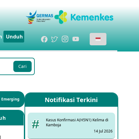
m
Unduh
Cari
Notifikasi Terkini
si Emerging
uh
Kasus Konfirmasi A(H5N1) Kelima di
Kamboja
14 Jul 2026