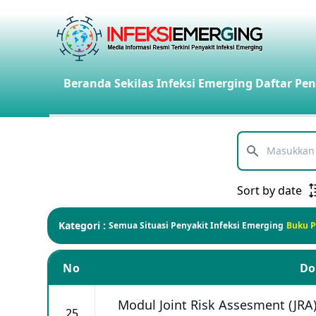
Beranda
Sekilas Infeksi Emerging
Daftar Pen
Telusuri
Sort by date
Kategori :
Semua
Situasi Penyakit Infeksi Emerging
Buku 
No
D
Modul Joint Risk Assesment (JRA
25