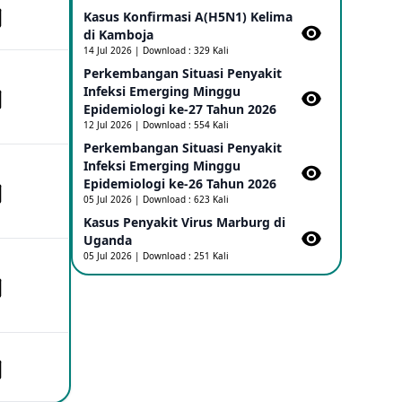
Kasus Konfirmasi A(H5N1) Kelima
di Kamboja​
Penetapan Outbreak Penyakit Ebola di
RD Kongo dan Uganda Sebagai PHEIC
14 Jul 2026 | Download : 329 Kali
17 May 2026
Perkembangan Situasi Penyakit
Infeksi Emerging Minggu
Epidemiologi ke-27 Tahun 2026
Outbreak Penyakti Ebola di RD Kongo
12 Jul 2026 | Download : 554 Kali
16 May 2026
Perkembangan Situasi Penyakit
Infeksi Emerging Minggu
Epidemiologi ke-26 Tahun 2026
Kasus Konfirmasi A(H5NN6) di Cina
05 Jul 2026 | Download : 623 Kali
08 May 2026
Kasus Penyakit Virus Marburg di
Uganda
05 Jul 2026 | Download : 251 Kali
Update Penyakit Virus Hanta Tipe HPS
di Kapal Pesiar MV Hondius
08 May 2026
Penyakit virus Hanta di Kapal Pesiar
Keberangkatan Argentina
04 May 2026