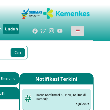
m
Unduh
Cari
Notifikasi Terkini
si Emerging
uh
Kasus Konfirmasi A(H5N1) Kelima di
Kamboja
14 Jul 2026