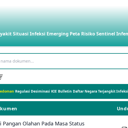
yakit
Situasi Infeksi Emerging
Peta Risiko
Sentinel Infe
Pedoman
Regulasi
Desiminasi
KIE
Bulletin
Daftar Negara Terjangkit Infek
okumen
Und
i Pangan Olahan Pada Masa Status