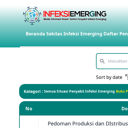
Beranda
Sekilas Infeksi Emerging
Daftar Pen
Telusuri
Sort by date
Kategori :
Semua
Situasi Penyakit Infeksi Emerging
Buku 
No
D
Pedoman Produksi dan DIstribus