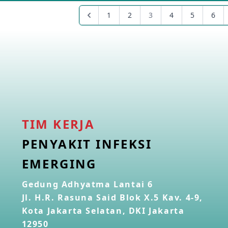
1
2
3
4
5
6
TIM KERJA
PENYAKIT INFEKSI
EMERGING
Gedung Adhyatma Lantai 6
Jl. H.R. Rasuna Said Blok X.5 Kav. 4-9,
Kota Jakarta Selatan, DKI Jakarta
12950