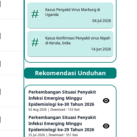
Kasus Penyakit Virus Marburg di
Uganda
04 Jul 2026
Kasus Konfirmasi Penyakit virus Nipah
di Kerala, India
14 Jun 2026
Kasus Dicurigai Penyakit virus Nipah di
Rekomendasi Unduhan
Kerala, India
12 Jun 2026
Perkembangan Situasi Penyakit
Mpox Clade 1b di Taiwan
Infeksi Emerging Minggu
25 May 2026
Epidemiologi ke-30 Tahun 2026
02 Aug 2026 | Download : 153 Kali
Perkembangan Situasi Penyakit
Update Informasi PHEIC Penyakit
Infeksi Emerging Minggu
Ebola
Epidemiologi ke-29 Tahun 2026
23 May 2026
25 Jul 2026 | Download : 551 Kali