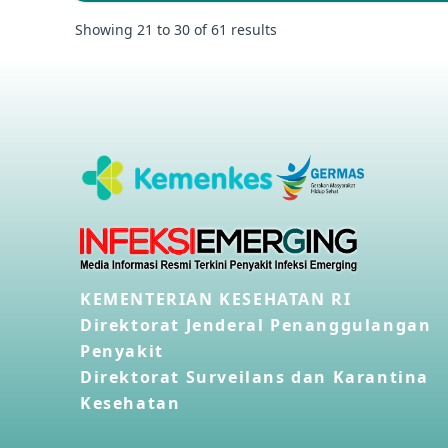
Showing
21
to
30
of
61
results
KEMENTERIAN KESEHATAN RI
Direktorat Jenderal Penanggulangan
Penyakit
Direktorat Surveilans dan Karantina
Kesehatan