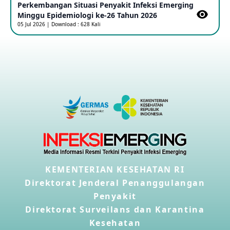
Perkembangan Situasi Penyakit Infeksi Emerging
Minggu Epidemiologi ke-26 Tahun 2026
Kasus Konfirmasi A(H5NN6) di Cina
05 Jul 2026 | Download : 628 Kali
08 May 2026
Update Penyakit Virus Hanta Tipe HPS di Kapal Pesiar MV
Hondius
08 May 2026
Penyakit virus Hanta di Kapal Pesiar Keberangkatan
Argentina
04 May 2026
Penyakit Meningokokus di Vietnam
KEMENTERIAN KESEHATAN RI
28 Apr 2026
Direktorat Jenderal Penanggulangan
Penyakit
Kasus Konfirmasi Avian Influenza A(H5N1) Keempat di
Direktorat Surveilans dan Karantina
Kamboja
22 Apr 2026
Kesehatan