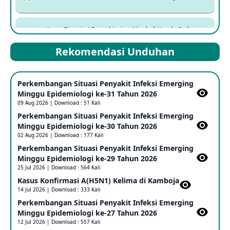
Kasus Dicurigai Penyakit virus Nipah di Kerala, India
12 Jun 2026
Rekomendasi Unduhan
Mpox Clade 1b di Taiwan
Perkembangan Situasi Penyakit Infeksi Emerging
25 May 2026
Minggu Epidemiologi ke-31 Tahun 2026
09 Aug 2026 | Download : 51 Kali
Perkembangan Situasi Penyakit Infeksi Emerging
Update Informasi PHEIC Penyakit Ebola
Minggu Epidemiologi ke-30 Tahun 2026
23 May 2026
02 Aug 2026 | Download : 177 Kali
Perkembangan Situasi Penyakit Infeksi Emerging
Minggu Epidemiologi ke-29 Tahun 2026
Penetapan Outbreak Penyakit Ebola di RD Kongo dan
Uganda Sebagai PHEIC
25 Jul 2026 | Download : 564 Kali
17 May 2026
Kasus Konfirmasi A(H5N1) Kelima di Kamboja​
14 Jul 2026 | Download : 333 Kali
Perkembangan Situasi Penyakit Infeksi Emerging
Outbreak Penyakti Ebola di RD Kongo
Minggu Epidemiologi ke-27 Tahun 2026
16 May 2026
12 Jul 2026 | Download : 557 Kali