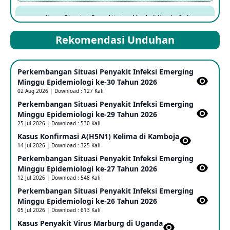
Kasus Dicurigai Penyakit virus Nipah di Kerala, India
12 Jun 2026
Rekomendasi Unduhan
Mpox Clade 1b di Taiwan
Perkembangan Situasi Penyakit Infeksi Emerging
25 May 2026
Minggu Epidemiologi ke-30 Tahun 2026
02 Aug 2026 | Download : 127 Kali
Perkembangan Situasi Penyakit Infeksi Emerging
Update Informasi PHEIC Penyakit Ebola
Minggu Epidemiologi ke-29 Tahun 2026
23 May 2026
25 Jul 2026 | Download : 530 Kali
Kasus Konfirmasi A(H5N1) Kelima di Kamboja​
14 Jul 2026 | Download : 325 Kali
Penetapan Outbreak Penyakit Ebola di RD Kongo dan
Uganda Sebagai PHEIC
Perkembangan Situasi Penyakit Infeksi Emerging
17 May 2026
Minggu Epidemiologi ke-27 Tahun 2026
12 Jul 2026 | Download : 548 Kali
Perkembangan Situasi Penyakit Infeksi Emerging
Outbreak Penyakti Ebola di RD Kongo
Minggu Epidemiologi ke-26 Tahun 2026
16 May 2026
05 Jul 2026 | Download : 613 Kali
Kasus Penyakit Virus Marburg di Uganda