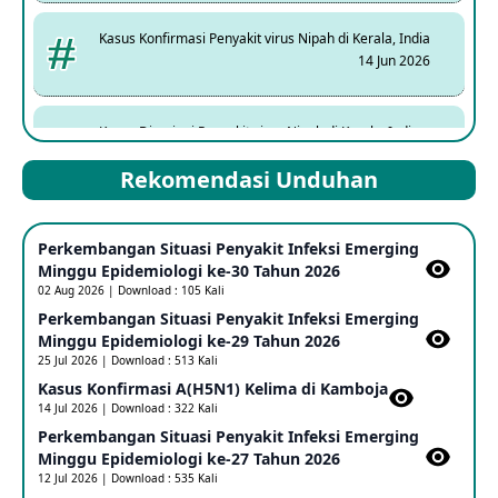
Kasus Konfirmasi Penyakit virus Nipah di Kerala, India
14 Jun 2026
Kasus Dicurigai Penyakit virus Nipah di Kerala, India
12 Jun 2026
Rekomendasi Unduhan
Mpox Clade 1b di Taiwan
Perkembangan Situasi Penyakit Infeksi Emerging
25 May 2026
Minggu Epidemiologi ke-30 Tahun 2026
02 Aug 2026 | Download : 105 Kali
Perkembangan Situasi Penyakit Infeksi Emerging
Update Informasi PHEIC Penyakit Ebola
Minggu Epidemiologi ke-29 Tahun 2026
23 May 2026
25 Jul 2026 | Download : 513 Kali
Kasus Konfirmasi A(H5N1) Kelima di Kamboja​
14 Jul 2026 | Download : 322 Kali
Penetapan Outbreak Penyakit Ebola di RD Kongo dan
Uganda Sebagai PHEIC
Perkembangan Situasi Penyakit Infeksi Emerging
17 May 2026
Minggu Epidemiologi ke-27 Tahun 2026
12 Jul 2026 | Download : 535 Kali