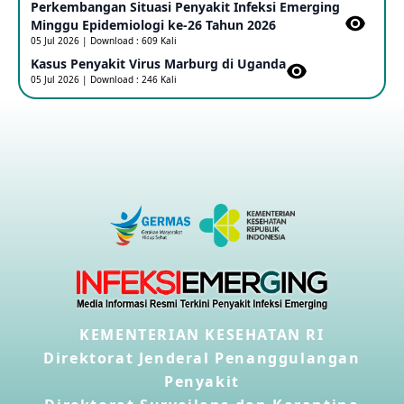
Perkembangan Situasi Penyakit Infeksi Emerging
Outbreak Penyakti Ebola di RD Kongo
Minggu Epidemiologi ke-26 Tahun 2026
16 May 2026
05 Jul 2026 | Download : 609 Kali
Kasus Penyakit Virus Marburg di Uganda
05 Jul 2026 | Download : 246 Kali
Kasus Konfirmasi A(H5NN6) di Cina
08 May 2026
Update Penyakit Virus Hanta Tipe HPS di Kapal Pesiar MV
Hondius
08 May 2026
Penyakit virus Hanta di Kapal Pesiar Keberangkatan
Argentina
04 May 2026
KEMENTERIAN KESEHATAN RI
Penyakit Meningokokus di Vietnam
28 Apr 2026
Direktorat Jenderal Penanggulangan
Penyakit