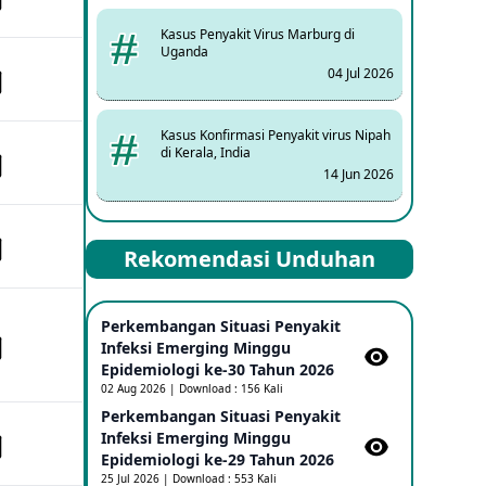
Kasus Penyakit Virus Marburg di
Uganda
04 Jul 2026
Kasus Konfirmasi Penyakit virus Nipah
di Kerala, India
14 Jun 2026
Kasus Dicurigai Penyakit virus Nipah di
Rekomendasi Unduhan
Kerala, India
12 Jun 2026
Perkembangan Situasi Penyakit
Mpox Clade 1b di Taiwan
Infeksi Emerging Minggu
25 May 2026
Epidemiologi ke-30 Tahun 2026
02 Aug 2026 | Download : 156 Kali
Perkembangan Situasi Penyakit
Update Informasi PHEIC Penyakit
Infeksi Emerging Minggu
Ebola
Epidemiologi ke-29 Tahun 2026
23 May 2026
25 Jul 2026 | Download : 553 Kali