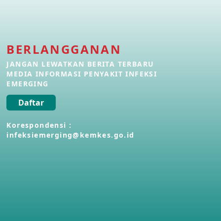
Penyakit Meningokokus di Vietnam
28 Apr 2026
BERLANGGANAN
Kasus Konfirmasi Avian Influenza
JANGAN LEWATKAN BERITA TERBARU
A(H5N1) Keempat di Kamboja
MEDIA INFORMASI PENYAKIT INFEKSI
22 Apr 2026
EMERGING
Daftar
Informasi Penyakit POH VAU yang
berkaitan dengan CMNV
21 Apr 2026
Korespondensi :
infeksiemerging@kemkes.go.id
Kasus Konfirmasi Avian Influenza
A(H9N2) di Italia
26 Mar 2026
Kasus Penyakit Meningokokus di
Inggris
19 Mar 2026