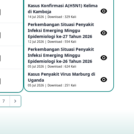
Kasus Konfirmasi A(H5N1) Kelima
di Kamboja​
Penetapan Outbreak Penyakit Ebola di
RD Kongo dan Uganda Sebagai PHEIC
14 Jul 2026 | Download : 329 Kali
17 May 2026
Perkembangan Situasi Penyakit
Infeksi Emerging Minggu
Epidemiologi ke-27 Tahun 2026
Outbreak Penyakti Ebola di RD Kongo
12 Jul 2026 | Download : 554 Kali
16 May 2026
Perkembangan Situasi Penyakit
Infeksi Emerging Minggu
Epidemiologi ke-26 Tahun 2026
Kasus Konfirmasi A(H5NN6) di Cina
05 Jul 2026 | Download : 624 Kali
08 May 2026
Kasus Penyakit Virus Marburg di
Uganda
05 Jul 2026 | Download : 251 Kali
Update Penyakit Virus Hanta Tipe HPS
di Kapal Pesiar MV Hondius
7
08 May 2026
Penyakit virus Hanta di Kapal Pesiar
Keberangkatan Argentina
04 May 2026