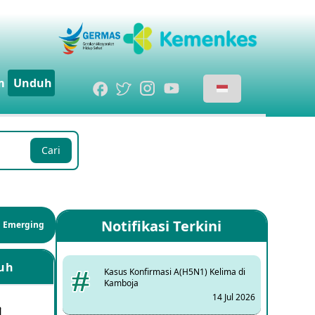
m
Unduh
Cari
Notifikasi Terkini
si Emerging
uh
Kasus Konfirmasi A(H5N1) Kelima di
Kamboja
14 Jul 2026