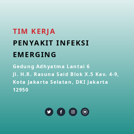
TIM KERJA
PENYAKIT INFEKSI
EMERGING
Gedung Adhyatma Lantai 6
Jl. H.R. Rasuna Said Blok X.5 Kav. 4-9,
Kota Jakarta Selatan, DKI Jakarta
12950