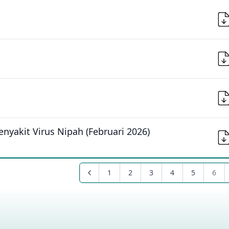
enyakit Virus Nipah (Februari 2026)
1
2
3
4
5
6