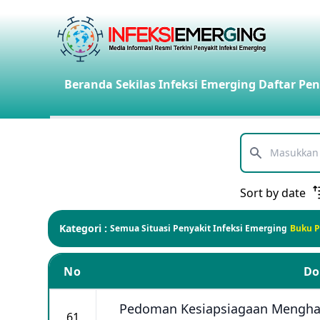
Beranda
Sekilas Infeksi Emerging
Daftar Pen
Telusuri
Sort by date
Kategori :
Semua
Situasi Penyakit Infeksi Emerging
Buku 
No
D
Pedoman Kesiapsiagaan Menghad
61