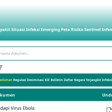
yakit
Situasi Infeksi Emerging
Peta Risiko
Sentinel Infe
Pedoman
Regulasi
Desiminasi
KIE
Bulletin
Daftar Negara Terjangkit Infek
okumen
Und
api Virus Ebola