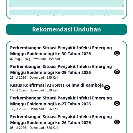
Kasus Dicurigai Penyakit virus Nipah di Kerala, India
12 Jun 2026
Rekomendasi Unduhan
Mpox Clade 1b di Taiwan
Perkembangan Situasi Penyakit Infeksi Emerging
25 May 2026
Minggu Epidemiologi ke-30 Tahun 2026
02 Aug 2026 | Download : 159 Kali
Perkembangan Situasi Penyakit Infeksi Emerging
Update Informasi PHEIC Penyakit Ebola
Minggu Epidemiologi ke-29 Tahun 2026
23 May 2026
25 Jul 2026 | Download : 555 Kali
Kasus Konfirmasi A(H5N1) Kelima di Kamboja​
14 Jul 2026 | Download : 330 Kali
Penetapan Outbreak Penyakit Ebola di RD Kongo dan
Uganda Sebagai PHEIC
Perkembangan Situasi Penyakit Infeksi Emerging
17 May 2026
Minggu Epidemiologi ke-27 Tahun 2026
12 Jul 2026 | Download : 556 Kali
Perkembangan Situasi Penyakit Infeksi Emerging
Outbreak Penyakti Ebola di RD Kongo
Minggu Epidemiologi ke-26 Tahun 2026
16 May 2026
05 Jul 2026 | Download : 626 Kali