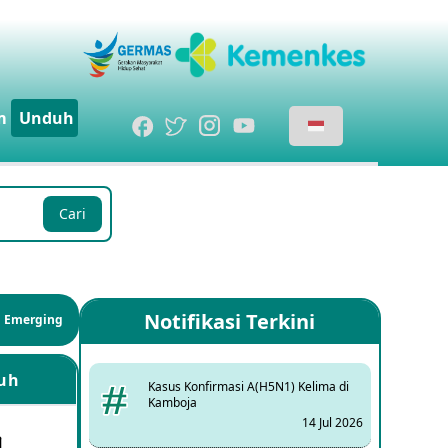
m
Unduh
Cari
Notifikasi Terkini
si Emerging
uh
Kasus Konfirmasi A(H5N1) Kelima di
Kamboja
14 Jul 2026