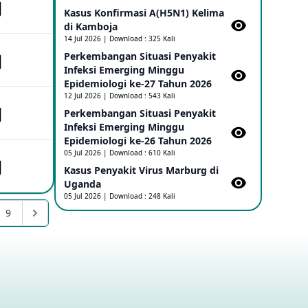
Kasus Konfirmasi A(H5N1) Kelima
di Kamboja​
Penetapan Outbreak Penyakit Ebola di
RD Kongo dan Uganda Sebagai PHEIC
14 Jul 2026 | Download : 325 Kali
17 May 2026
Perkembangan Situasi Penyakit
Infeksi Emerging Minggu
Epidemiologi ke-27 Tahun 2026
Outbreak Penyakti Ebola di RD Kongo
12 Jul 2026 | Download : 543 Kali
16 May 2026
Perkembangan Situasi Penyakit
Infeksi Emerging Minggu
Epidemiologi ke-26 Tahun 2026
Kasus Konfirmasi A(H5NN6) di Cina
05 Jul 2026 | Download : 610 Kali
08 May 2026
Kasus Penyakit Virus Marburg di
Uganda
05 Jul 2026 | Download : 248 Kali
Update Penyakit Virus Hanta Tipe HPS
9
di Kapal Pesiar MV Hondius
08 May 2026
Penyakit virus Hanta di Kapal Pesiar
Keberangkatan Argentina
04 May 2026