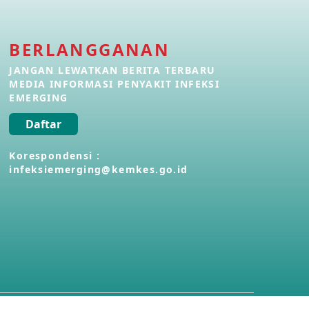
Penyakit Meningokokus di Vietnam
28 Apr 2026
BERLANGGANAN
JANGAN LEWATKAN BERITA TERBARU
MEDIA INFORMASI PENYAKIT INFEKSI
Kasus Konfirmasi Avian Influenza
A(H5N1) Keempat di Kamboja
EMERGING
22 Apr 2026
Daftar
Informasi Penyakit POH VAU yang
Korespondensi :
berkaitan dengan CMNV
infeksiemerging@kemkes.go.id
21 Apr 2026
Kasus Konfirmasi Avian Influenza
A(H9N2) di Italia
26 Mar 2026
Kasus Penyakit Meningokokus di
Inggris
19 Mar 2026