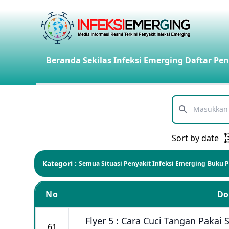
Beranda
Sekilas Infeksi Emerging
Daftar Pen
Telusuri
Sort by date
Kategori :
Semua
Situasi Penyakit Infeksi Emerging
Buku 
No
D
Flyer 5 : Cara Cuci Tangan Pakai
61