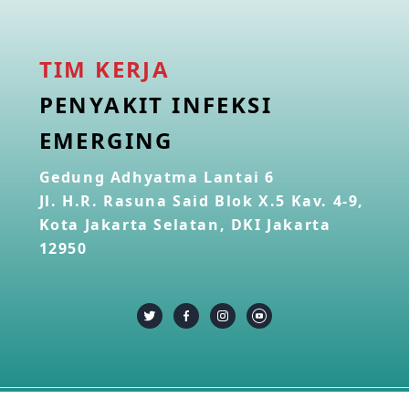
TIM KERJA
PENYAKIT INFEKSI
EMERGING
Gedung Adhyatma Lantai 6
Jl. H.R. Rasuna Said Blok X.5 Kav. 4-9,
Kota Jakarta Selatan, DKI Jakarta
12950