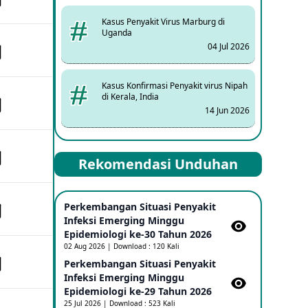
Kasus Penyakit Virus Marburg di
Uganda
04 Jul 2026
Kasus Konfirmasi Penyakit virus Nipah
di Kerala, India
14 Jun 2026
Kasus Dicurigai Penyakit virus Nipah di
Rekomendasi Unduhan
Kerala, India
12 Jun 2026
Perkembangan Situasi Penyakit
Mpox Clade 1b di Taiwan
Infeksi Emerging Minggu
25 May 2026
Epidemiologi ke-30 Tahun 2026
02 Aug 2026 | Download : 120 Kali
Perkembangan Situasi Penyakit
Update Informasi PHEIC Penyakit
Infeksi Emerging Minggu
Ebola
Epidemiologi ke-29 Tahun 2026
23 May 2026
25 Jul 2026 | Download : 523 Kali