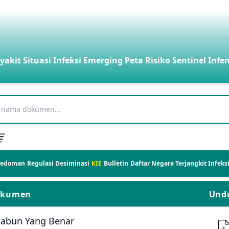
yakit
Situasi Infeksi Emerging
Peta Risiko
Sentinel Infe
Pedoman
Regulasi
Desiminasi
KIE
Bulletin
Daftar Negara Terjangkit Infek
okumen
Und
 Sabun Yang Benar