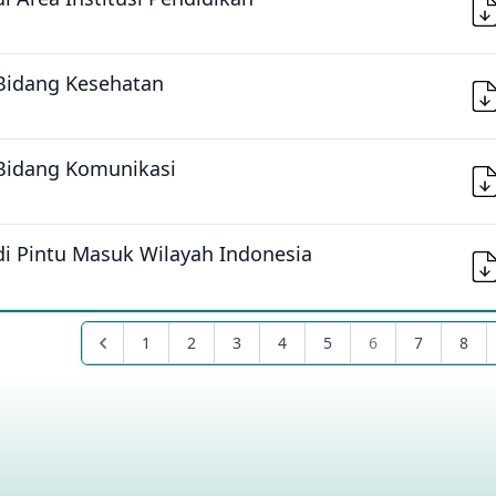
Bidang Kesehatan
Bidang Komunikasi
i Pintu Masuk Wilayah Indonesia
1
2
3
4
5
6
7
8