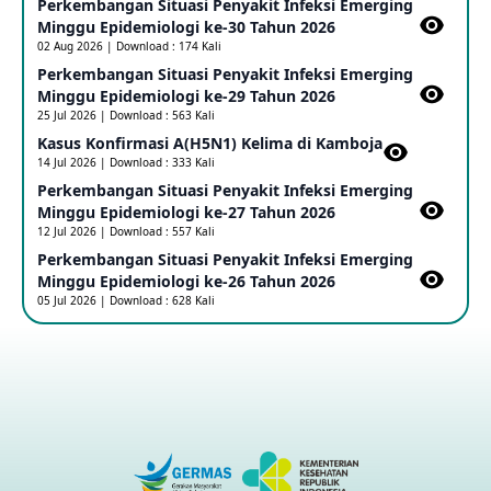
Perkembangan Situasi Penyakit Infeksi Emerging
Update Informasi PHEIC Penyakit Ebola
Minggu Epidemiologi ke-30 Tahun 2026
23 May 2026
02 Aug 2026 | Download : 174 Kali
Perkembangan Situasi Penyakit Infeksi Emerging
Minggu Epidemiologi ke-29 Tahun 2026
Penetapan Outbreak Penyakit Ebola di RD Kongo dan
Uganda Sebagai PHEIC
25 Jul 2026 | Download : 563 Kali
17 May 2026
Kasus Konfirmasi A(H5N1) Kelima di Kamboja​
14 Jul 2026 | Download : 333 Kali
Perkembangan Situasi Penyakit Infeksi Emerging
Outbreak Penyakti Ebola di RD Kongo
Minggu Epidemiologi ke-27 Tahun 2026
16 May 2026
12 Jul 2026 | Download : 557 Kali
Perkembangan Situasi Penyakit Infeksi Emerging
Minggu Epidemiologi ke-26 Tahun 2026
Kasus Konfirmasi A(H5NN6) di Cina
05 Jul 2026 | Download : 628 Kali
08 May 2026
Update Penyakit Virus Hanta Tipe HPS di Kapal Pesiar MV
Hondius
08 May 2026
Penyakit virus Hanta di Kapal Pesiar Keberangkatan