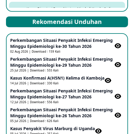
Kasus Dicurigai Penyakit virus Nipah di Kerala, India
12 Jun 2026
Rekomendasi Unduhan
Mpox Clade 1b di Taiwan
Perkembangan Situasi Penyakit Infeksi Emerging
25 May 2026
Minggu Epidemiologi ke-30 Tahun 2026
02 Aug 2026 | Download : 159 Kali
Perkembangan Situasi Penyakit Infeksi Emerging
Update Informasi PHEIC Penyakit Ebola
Minggu Epidemiologi ke-29 Tahun 2026
23 May 2026
25 Jul 2026 | Download : 555 Kali
Kasus Konfirmasi A(H5N1) Kelima di Kamboja​
14 Jul 2026 | Download : 330 Kali
Penetapan Outbreak Penyakit Ebola di RD Kongo dan
Uganda Sebagai PHEIC
Perkembangan Situasi Penyakit Infeksi Emerging
17 May 2026
Minggu Epidemiologi ke-27 Tahun 2026
12 Jul 2026 | Download : 556 Kali
Perkembangan Situasi Penyakit Infeksi Emerging
Outbreak Penyakti Ebola di RD Kongo
Minggu Epidemiologi ke-26 Tahun 2026
16 May 2026
05 Jul 2026 | Download : 626 Kali
Kasus Penyakit Virus Marburg di Uganda
05 Jul 2026 | Download : 252 Kali