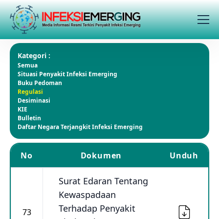
Kategori :
Semua
Situasi Penyakit Infeksi Emerging
Buku Pedoman
Regulasi
Desiminasi
KIE
Bulletin
Daftar Negara Terjangkit Infeksi Emerging
No
Dokumen
Unduh
Surat Edaran Tentang
Kewaspadaan
Terhadap Penyakit
73