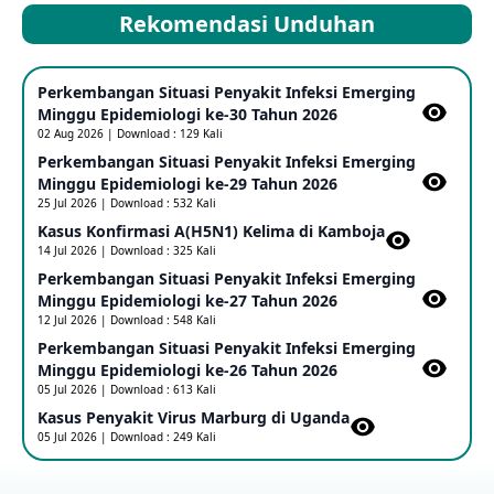
Rekomendasi Unduhan
Mpox Clade 1b di Taiwan
Perkembangan Situasi Penyakit Infeksi Emerging
25 May 2026
Minggu Epidemiologi ke-30 Tahun 2026
02 Aug 2026 | Download : 129 Kali
Perkembangan Situasi Penyakit Infeksi Emerging
Update Informasi PHEIC Penyakit Ebola
Minggu Epidemiologi ke-29 Tahun 2026
23 May 2026
25 Jul 2026 | Download : 532 Kali
Kasus Konfirmasi A(H5N1) Kelima di Kamboja​
14 Jul 2026 | Download : 325 Kali
Penetapan Outbreak Penyakit Ebola di RD Kongo dan
Uganda Sebagai PHEIC
Perkembangan Situasi Penyakit Infeksi Emerging
17 May 2026
Minggu Epidemiologi ke-27 Tahun 2026
12 Jul 2026 | Download : 548 Kali
Perkembangan Situasi Penyakit Infeksi Emerging
Outbreak Penyakti Ebola di RD Kongo
Minggu Epidemiologi ke-26 Tahun 2026
16 May 2026
05 Jul 2026 | Download : 613 Kali
Kasus Penyakit Virus Marburg di Uganda
05 Jul 2026 | Download : 249 Kali
Kasus Konfirmasi A(H5NN6) di Cina
08 May 2026